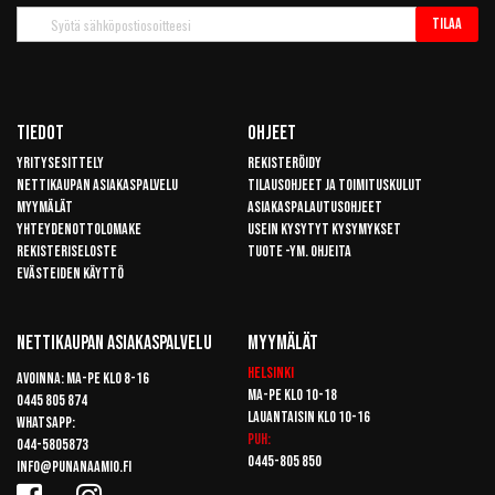
Tilaa
Tilaa
uutiskirje
Tiedot
Ohjeet
Yritysesittely
Rekisteröidy
Nettikaupan asiakaspalvelu
Tilausohjeet ja toimituskulut
Myymälät
Asiakaspalautusohjeet
Yhteydenottolomake
Usein kysytyt kysymykset
Rekisteriseloste
Tuote -ym. ohjeita
Evästeiden käyttö
Nettikaupan Asiakaspalvelu
Myymälät
Helsinki
Avoinna: Ma-pe klo 8-16
Ma-pe klo 10-18
0445 805 874
Lauantaisin klo 10-16
Whatsapp:
Puh:
044-5805873
0445-805 850
info@punanaamio.fi