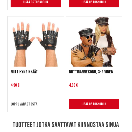
Lisää ostoskoriin
Lisää ostoskoriin
Niittikynsikkäät
Niittirannekoru, 3-rivinen
4,90 €
4,90 €
Loppu varastosta
Lisää ostoskoriin
Tuotteet jotka saattavat kiinnostaa sinua