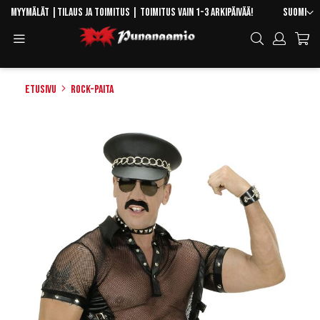
Skip
Kieli
Myymälät
|
Tilaus ja toimitus
| Toimitus vain 1-3 arkipäivää!
Suomi
to
Toggle
Hae
Content
Navigation
Etusivu
Rock-paita
Skip
to
the
end
of
the
images
gallery