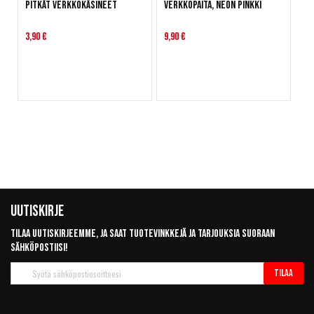
Pitkät verkkokäsineet
Verkkopaita, Neon pinkki
3,90 €
9,90 €
Uutiskirje
Tilaa uutiskirjeemme, ja saat tuotevinkkejä ja tarjouksia suoraan
sähköpostiisi!
Tilaa
Tilaa
uutiskirje