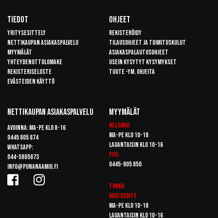
Tiedot
Ohjeet
Yritysesittely
Rekisteröidy
Nettikaupan asiakaspalvelu
Tilausohjeet ja toimituskulut
Myymälät
Asiakaspalautusohjeet
Yhteydenottolomake
Usein kysytyt kysymykset
Rekisteriseloste
Tuote -ym. ohjeita
Evästeiden käyttö
Nettikaupan Asiakaspalvelu
Myymälät
Helsinki
Avoinna: Ma-pe klo 8-16
Ma-pe klo 10-18
0445 805 874
Lauantaisin klo 10-16
Whatsapp:
Puh:
044-5805873
0445-805 850
info@punanaamio.fi
Turku
Uusi osoite
Ma-pe klo 10-18
Lauantaisin klo 10-16