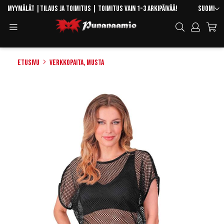
Skip
Kieli
Myymälät
|
Tilaus ja toimitus
| Toimitus vain 1-3 arkipäivää!
Suomi
to
Toggle
Hae
Content
Navigation
Etusivu
Verkkopaita, musta
Skip
to
the
end
of
the
images
gallery