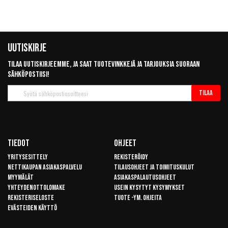
Uutiskirje
Tilaa uutiskirjeemme, ja saat tuotevinkkejä ja tarjouksia suoraan
sähköpostiisi!
Tilaa
Tilaa
uutiskirje
Tiedot
Ohjeet
Yritysesittely
Rekisteröidy
Nettikaupan asiakaspalvelu
Tilausohjeet ja toimituskulut
Myymälät
Asiakaspalautusohjeet
Yhteydenottolomake
Usein kysytyt kysymykset
Rekisteriseloste
Tuote -ym. ohjeita
Evästeiden käyttö