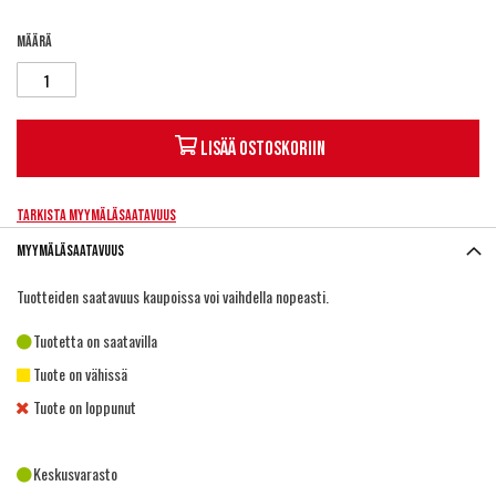
Määrä
Lisää ostoskoriin
Tarkista myymäläsaatavuus
Myymäläsaatavuus
Tuotteiden saatavuus kaupoissa voi vaihdella nopeasti.
Tuotetta on saatavilla
Tuote on vähissä
Tuote on loppunut
Keskusvarasto