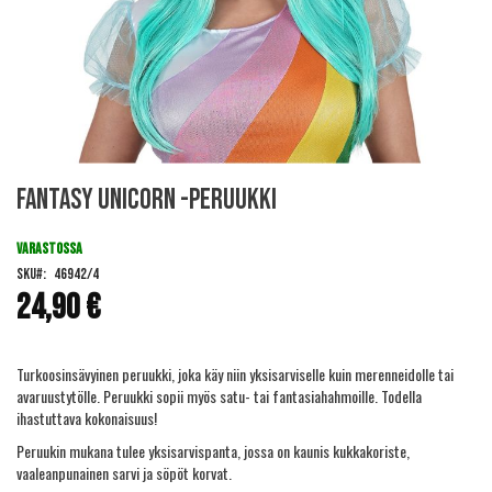
Skip
Fantasy Unicorn -peruukki
to
the
beginning
VARASTOSSA
of
SKU
46942/4
the
24,90 €
images
gallery
Turkoosinsävyinen peruukki, joka käy niin yksisarviselle kuin merenneidolle tai
avaruustytölle. Peruukki sopii myös satu- tai fantasiahahmoille. Todella
ihastuttava kokonaisuus!
Peruukin mukana tulee yksisarvispanta, jossa on kaunis kukkakoriste,
vaaleanpunainen sarvi ja söpöt korvat.