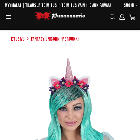
Skip
Kieli
Myymälät
|
Tilaus ja toimitus
| Toimitus vain 1-3 arkipäivää!
Suomi
to
Toggle
Hae
Content
Navigation
Etusivu
Fantasy Unicorn -peruukki
Skip
to
the
end
of
the
images
gallery