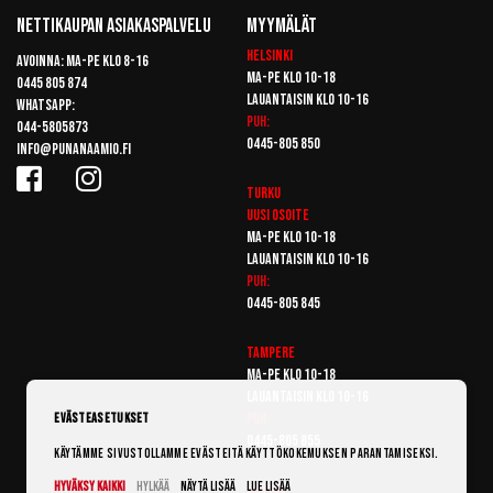
Nettikaupan Asiakaspalvelu
Myymälät
Helsinki
Avoinna: Ma-pe klo 8-16
Ma-pe klo 10-18
0445 805 874
Lauantaisin klo 10-16
Whatsapp:
Puh:
044-5805873
0445-805 850
info@punanaamio.fi
Turku
Uusi osoite
Ma-pe klo 10-18
Lauantaisin klo 10-16
Puh:
0445-805 845
Tampere
Ma-pe klo 10-18
Lauantaisin klo 10-16
Puh:
Evästeasetukset
0445-805 855
Käytämme sivustollamme evästeitä käyttökokemuksen parantamiseksi.
Hyväksy kaikki
Hylkää
Näytä lisää
Lue lisää
Vantaa