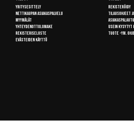
Yritysesittely
Rekisteröidy
Nettikaupan asiakaspalvelu
Tilausohjeet j
Myymälät
Asiakaspalaut
Yhteydenottolomake
Usein kysytyt
Rekisteriseloste
Tuote -ym. ohj
Evästeiden käyttö