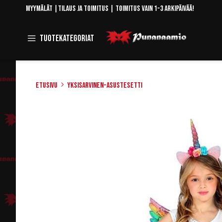
Skip
Myymälät
|
Tilaus ja toimitus
| Toimitus vain 1-3 arkipäivää!
to
Content
Toggle
Tuotekategoriat
Navigation
Etusivu
Yksisarvinen-asustesetti
Skip
to
the
end
of
the
images
gallery