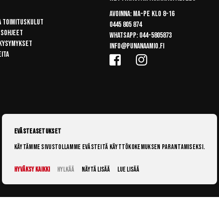
Avoinna: Ma-pe klo 8-16
a toimituskulut
0445 805 874
usohjeet
Whatsapp:
044-5805873
 kysymykset
info@punanaamio.fi
eita
Evästeasetukset
Käytämme sivustollamme evästeitä käyttökokemuksen parantamiseksi.
Hyväksy kaikki
Hylkää
Näytä lisää
Lue lisää