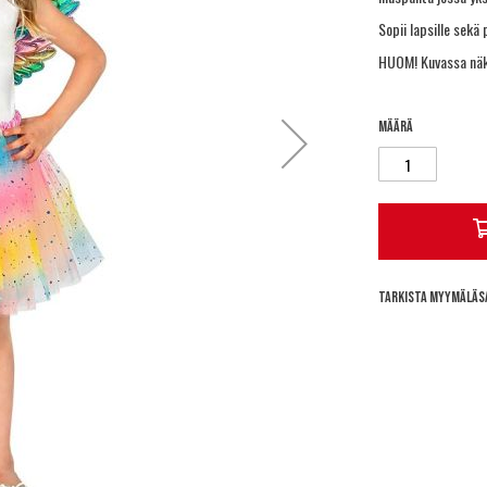
Sopii lapsille sekä p
HUOM! Kuvassa näkyv
Määrä
Tarkista myymäläs