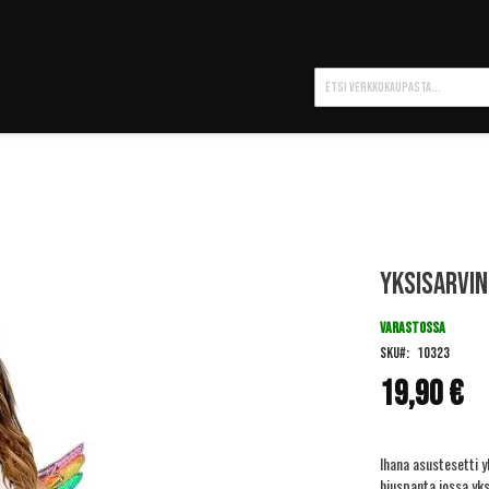
Hae
Yksisarvi
VARASTOSSA
SKU
10323
19,90 €
Ihana asustesetti y
hiuspanta jossa yks