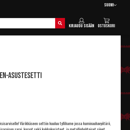
Kieli
Suomi
Hae
Kirjaudu sisään
Ostoskori
nen-asustesetti
ksisarviselle! Värikkäseen settiin kuuluu tyllihame jossa kuminauhavyötärö,
isarvisen sarvi, korvat sekä kukkakoristeet, ja metallinhohtoiset siivet.