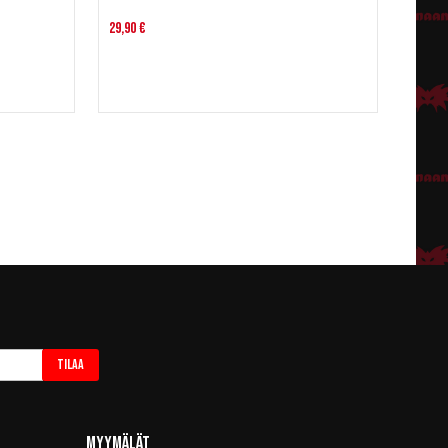
29,90 €
Tilaa
Myymälät