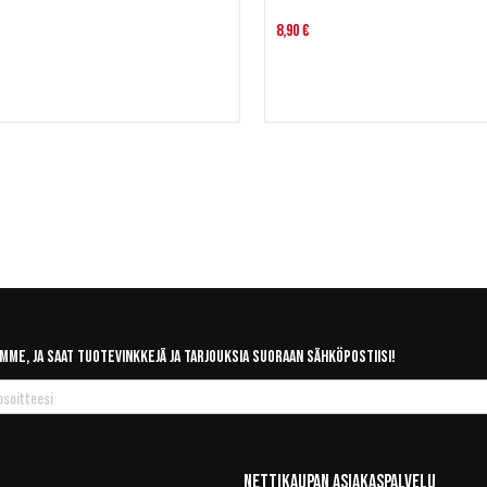
8,90 €
mme, ja saat tuotevinkkejä ja tarjouksia suoraan sähköpostiisi!
Nettikaupan Asiakaspalvelu