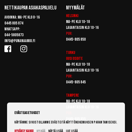
Nettikaupan Asiakaspalvelu
Myymälät
Helsinki
Avoinna: Ma-pe klo 8-16
Ma-pe klo 10-18
0445 805 874
Lauantaisin klo 10-16
Whatsapp:
Puh:
044-5805873
0445-805 850
info@punanaamio.fi
Turku
Uusi osoite
Ma-pe klo 10-18
Lauantaisin klo 10-16
Puh:
0445-805 845
Tampere
Ma-pe klo 10-18
Lauantaisin klo 10-16
Puh:
Evästeasetukset
0445-805 855
Käytämme sivustollamme evästeitä käyttökokemuksen parantamiseksi.
Hyväksy kaikki
Hylkää
Näytä lisää
Lue lisää