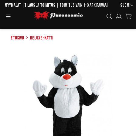
Skip
Kieli
Myymälät
|
Tilaus ja toimitus
| Toimitus vain 1-3 arkipäivää!
Suomi
to
Toggle
Hae
Content
Navigation
Etusivu
Deluxe-Katti
Skip
to
the
end
of
the
images
gallery