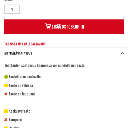
Lisää ostoskoriin
Tarkista myymäläsaatavuus
Myymäläsaatavuus
Tuotteiden saatavuus kaupoissa voi vaihdella nopeasti.
Tuotetta on saatavilla
Tuote on vähissä
Tuote on loppunut
Keskusvarasto
Tampere
Helsinki