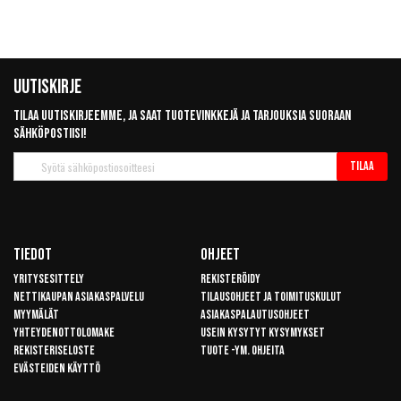
Uutiskirje
Tilaa uutiskirjeemme, ja saat tuotevinkkejä ja tarjouksia suoraan
sähköpostiisi!
Tilaa
Tilaa
uutiskirje
Tiedot
Ohjeet
Yritysesittely
Rekisteröidy
Nettikaupan asiakaspalvelu
Tilausohjeet ja toimituskulut
Myymälät
Asiakaspalautusohjeet
Yhteydenottolomake
Usein kysytyt kysymykset
Rekisteriseloste
Tuote -ym. ohjeita
Evästeiden käyttö