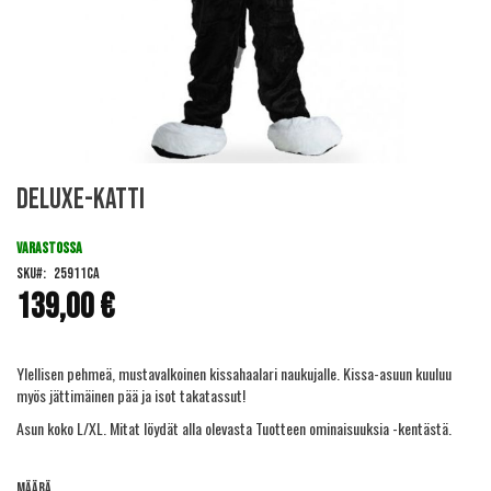
Skip
Deluxe-Katti
to
the
beginning
VARASTOSSA
of
SKU
25911CA
the
139,00 €
images
gallery
Ylellisen pehmeä, mustavalkoinen kissahaalari naukujalle. Kissa-asuun kuuluu
myös jättimäinen pää ja isot takatassut!
Asun koko L/XL. Mitat löydät alla olevasta Tuotteen ominaisuuksia -kentästä.
Määrä