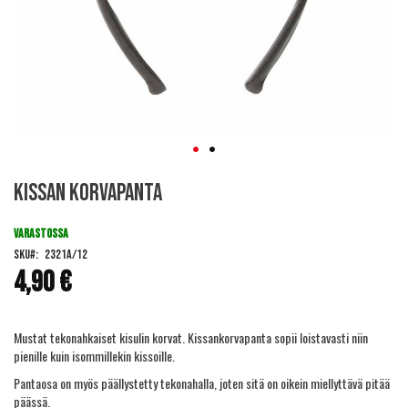
Skip
Kissan korvapanta
to
the
beginning
VARASTOSSA
of
SKU
2321A/12
the
4,90 €
images
gallery
Mustat tekonahkaiset kisulin korvat. Kissankorvapanta sopii loistavasti niin
pienille kuin isommillekin kissoille.
Pantaosa on myös päällystetty tekonahalla, joten sitä on oikein miellyttävä pitää
päässä.