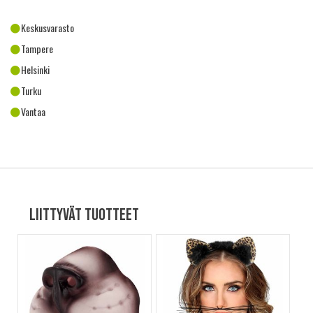
Keskusvarasto
Tampere
Helsinki
Turku
Vantaa
Liittyvät tuotteet