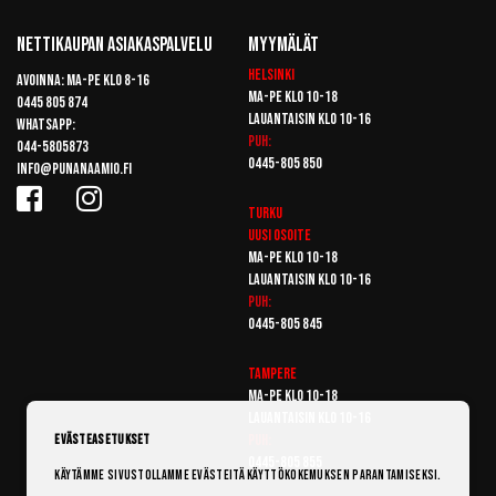
Nettikaupan Asiakaspalvelu
Myymälät
Helsinki
Avoinna: Ma-pe klo 8-16
Ma-pe klo 10-18
0445 805 874
Lauantaisin klo 10-16
Whatsapp:
Puh:
044-5805873
0445-805 850
info@punanaamio.fi
Turku
Uusi osoite
Ma-pe klo 10-18
Lauantaisin klo 10-16
Puh:
0445-805 845
Tampere
Ma-pe klo 10-18
Lauantaisin klo 10-16
Puh:
Evästeasetukset
0445-805 855
Käytämme sivustollamme evästeitä käyttökokemuksen parantamiseksi.