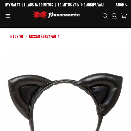
Skip
Kieli
Myymälät
|
Tilaus ja toimitus
| Toimitus vain 1-3 arkipäivää!
Suomi
to
Toggle
Hae
Content
Navigation
Etusivu
Kissan korvapanta
Skip
to
the
end
of
the
images
gallery