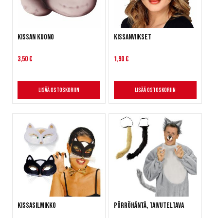
Kissan kuono
Kissanviikset
3,50 €
1,90 €
Lisää ostoskoriin
Lisää ostoskoriin
Kissasilmikko
Pörröhäntä, taivuteltava