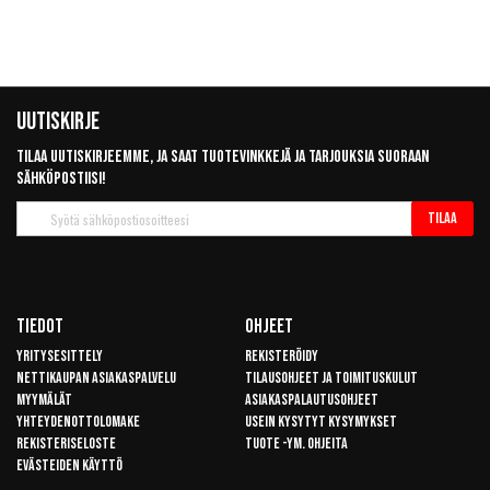
Uutiskirje
Tilaa uutiskirjeemme, ja saat tuotevinkkejä ja tarjouksia suoraan
sähköpostiisi!
Tilaa
Tilaa
uutiskirje
Tiedot
Ohjeet
Yritysesittely
Rekisteröidy
Nettikaupan asiakaspalvelu
Tilausohjeet ja toimituskulut
Myymälät
Asiakaspalautusohjeet
Yhteydenottolomake
Usein kysytyt kysymykset
Rekisteriseloste
Tuote -ym. ohjeita
Evästeiden käyttö