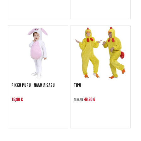
Pikku Pupu -naamiaisasu
Tipu
18,90 €
49,90 €
Alkaen