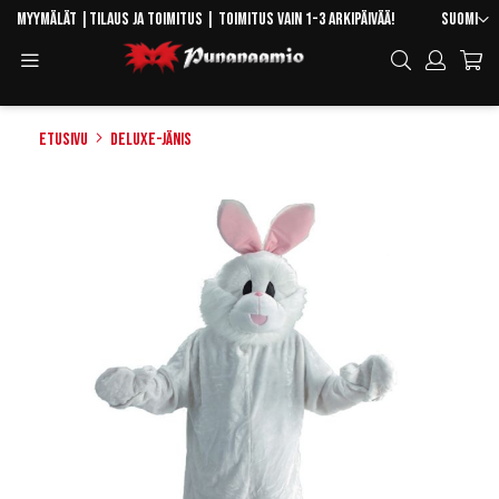
Skip
Kieli
Myymälät
|
Tilaus ja toimitus
| Toimitus vain 1-3 arkipäivää!
Suomi
to
Toggle
Hae
Content
Navigation
Etusivu
Deluxe-Jänis
Skip
to
the
end
of
the
images
gallery