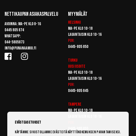
Nettikaupan Asiakaspalvelu
Myymälät
Helsinki
Avoinna: Ma-pe klo 8-16
Ma-pe klo 10-18
0445 805 874
Lauantaisin klo 10-16
Whatsapp:
Puh:
044-5805873
0445-805 850
info@punanaamio.fi
Turku
Uusi osoite
Ma-pe klo 10-18
Lauantaisin klo 10-16
Puh:
0445-805 845
Tampere
Ma-pe klo 10-18
Lauantaisin klo 10-16
Puh:
Evästeasetukset
0445-805 855
Käytämme sivustollamme evästeitä käyttökokemuksen parantamiseksi.