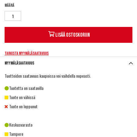
Määrä
Lisää ostoskoriin
Tarkista myymäläsaatavuus
Myymäläsaatavuus
Tuotteiden saatavuus kaupoissa voi vaihdella nopeasti.
Tuotetta on saatavilla
Tuote on vähissä
Tuote on loppunut
Keskusvarasto
Tampere