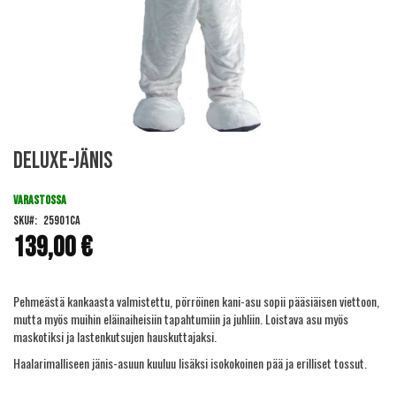
Skip
Deluxe-Jänis
to
the
beginning
VARASTOSSA
of
SKU
25901CA
the
139,00 €
images
gallery
Pehmeästä kankaasta valmistettu, pörröinen kani-asu sopii pääsiäisen viettoon,
mutta myös muihin eläinaiheisiin tapahtumiin ja juhliin. Loistava asu myös
maskotiksi ja lastenkutsujen hauskuttajaksi.
Haalarimalliseen jänis-asuun kuuluu lisäksi isokokoinen pää ja erilliset tossut.