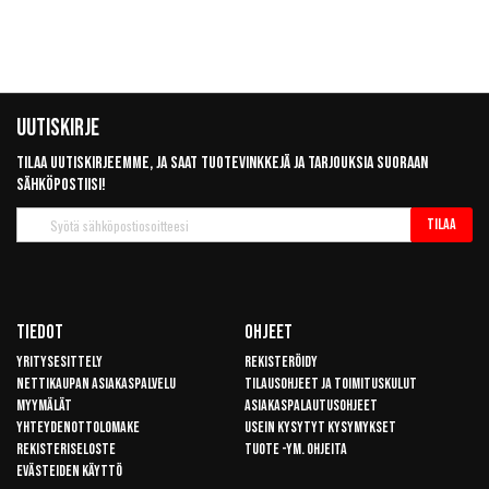
Uutiskirje
Tilaa uutiskirjeemme, ja saat tuotevinkkejä ja tarjouksia suoraan
sähköpostiisi!
Tilaa
Tilaa
uutiskirje
Tiedot
Ohjeet
Yritysesittely
Rekisteröidy
Nettikaupan asiakaspalvelu
Tilausohjeet ja toimituskulut
Myymälät
Asiakaspalautusohjeet
Yhteydenottolomake
Usein kysytyt kysymykset
Rekisteriseloste
Tuote -ym. ohjeita
Evästeiden käyttö