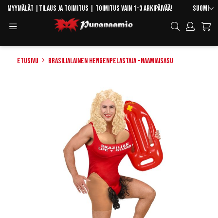
Skip
Kieli
Myymälät
|
Tilaus ja toimitus
| Toimitus vain 1-3 arkipäivää!
Suomi
to
Toggle
Hae
Content
Navigation
Etusivu
Brasilialainen hengenpelastaja -naamiaisasu
Skip
to
the
end
of
the
images
gallery