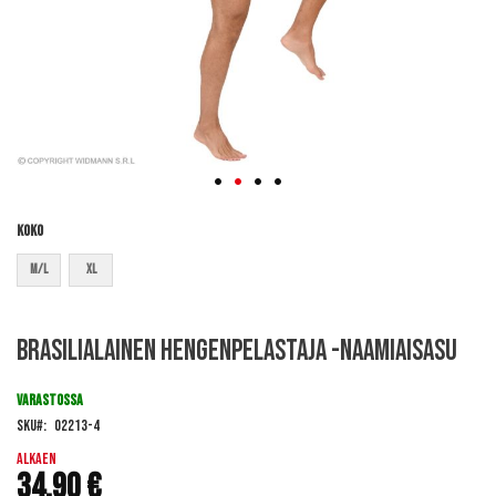
Koko
M/L
XL
Skip
Brasilialainen hengenpelastaja -naamiaisasu
to
the
beginning
VARASTOSSA
of
SKU
02213-4
the
images
Alkaen
34,90 €
gallery