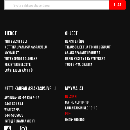
Tilaa
Tilaa
uutiskirje
Tiedot
Ohjeet
Yritysesittely
Rekisteröidy
Nettikaupan asiakaspalvelu
Tilausohjeet ja toimituskulut
Myymälät
Asiakaspalautusohjeet
Yhteydenottolomake
Usein kysytyt kysymykset
Rekisteriseloste
Tuote -ym. ohjeita
Evästeiden käyttö
Nettikaupan Asiakaspalvelu
Myymälät
Helsinki
Avoinna: Ma-pe klo 8-16
Ma-pe klo 10-18
0445 805 874
Lauantaisin klo 10-16
Whatsapp:
Puh:
044-5805873
0445-805 850
info@punanaamio.fi