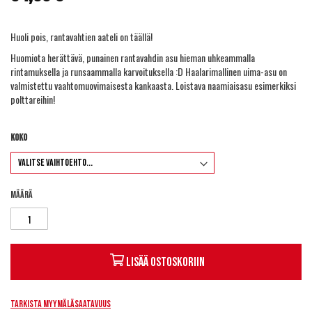
Huoli pois, rantavahtien aateli on täällä!
Huomiota herättävä, punainen rantavahdin asu hieman uhkeammalla
rintamuksella ja runsaammalla karvoituksella :D Haalarimallinen uima-asu on
valmistettu vaahtomuovimaisesta kankaasta. Loistava naamiaisasu esimerkiksi
polttareihin!
Koko
Määrä
Lisää ostoskoriin
Tarkista myymäläsaatavuus