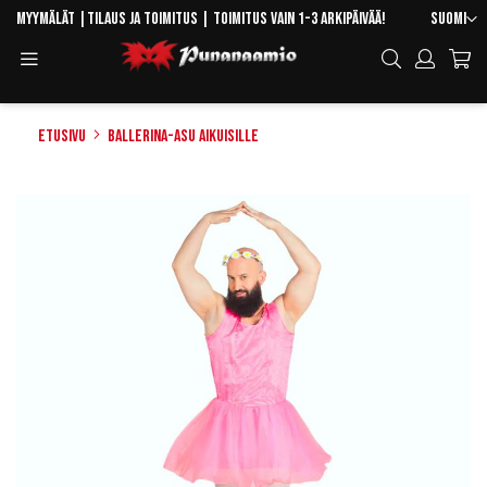
Skip
Kieli
Myymälät
|
Tilaus ja toimitus
| Toimitus vain 1-3 arkipäivää!
Suomi
to
Toggle
Hae
Content
Navigation
Etusivu
Ballerina-asu aikuisille
Skip
to
the
end
of
the
images
gallery