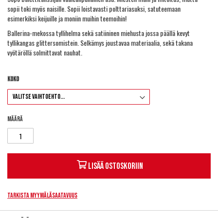
sopii toki myös naisille. Sopii loistavasti polttariasuksi, satuteemaan
esimerkiksi keijuille ja moniin muihin teemoihin!
Ballerina-mekossa tyllihelma sekä satiininen miehusta jossa päällä kevyt
tyllikangas glittersomistein. Selkämys joustavaa materiaalia, sekä takana
vyötäröllä solmittavat nauhat.
Koko
Määrä
Lisää ostoskoriin
Tarkista myymäläsaatavuus