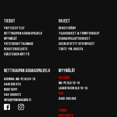
Tiedot
Ohjeet
Yritysesittely
Rekisteröidy
Nettikaupan asiakaspalvelu
Tilausohjeet ja toimituskulut
Myymälät
Asiakaspalautusohjeet
Yhteydenottolomake
Usein kysytyt kysymykset
Rekisteriseloste
Tuote -ym. ohjeita
Evästeiden käyttö
Nettikaupan Asiakaspalvelu
Myymälät
Helsinki
Avoinna: Ma-pe klo 8-16
Ma-pe klo 10-18
0445 805 874
Lauantaisin klo 10-16
Whatsapp:
Puh:
044-5805873
0445-805 850
info@punanaamio.fi
Turku
Uusi osoite