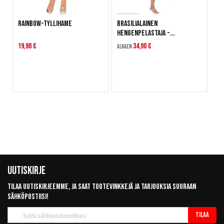
Rainbow-tyllihame
Brasilialainen
hengenpelastaja -
naamiaisasu
19,90 €
34,90 €
Alkaen
Uutiskirje
Tilaa uutiskirjeemme, ja saat tuotevinkkejä ja tarjouksia suoraan
sähköpostiisi!
Tilaa
Tilaa
uutiskirje