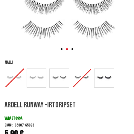
Malli
Skip
ARDELL Runway -irtoripset
to
the
beginning
VARASTOSSA
of
SKU
65007-65023
the
images