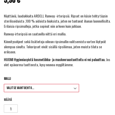
5,90 €
gallery
Näyttäviä, laadukkaita ARDELL Runway -irtoripsiä. Ripset on käsin tehty täysin
sterilisoiduista ,100 % aidoista hiuksista, joten ne tuntuvat ihanan luonnollisilta.
Erilaisia ripsimalleja, jotka sopivat niin arkeen kuin juhlaan.
Runway-irtoripsiä on saatavilla viittä eri mallia.
Kiinnitysohjeet sekä lisätietoja oikean ripsimallin valitsemista varten löytyvät
alempaa sivulta. Tekoripset eivät sisällä
ripsiliimaa
, joten muista tilata se
erikseen.
HUOM! Hygieniasyistä kosmetiikka- ja maskeeraustuotteita ei voi palauttaa.
Jos
olet epävarma tuotteesta, kysy neuvoa myyjiltämme.
Malli
Määrä