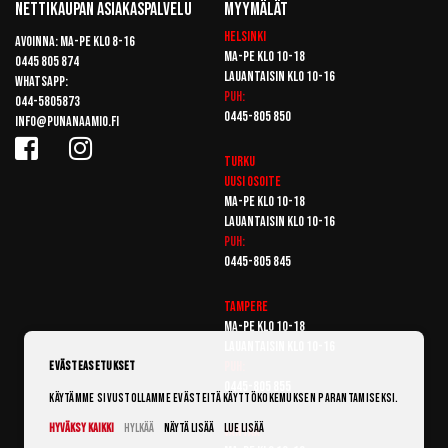
Nettikaupan Asiakaspalvelu
Myymälät
Helsinki
Avoinna: Ma-pe klo 8-16
Ma-pe klo 10-18
0445 805 874
Lauantaisin klo 10-16
Whatsapp:
Puh:
044-5805873
0445-805 850
info@punanaamio.fi
Turku
Uusi osoite
Ma-pe klo 10-18
Lauantaisin klo 10-16
Puh:
0445-805 845
Tampere
Ma-pe klo 10-18
Lauantaisin klo 10-16
Puh:
Evästeasetukset
0445-805 855
Käytämme sivustollamme evästeitä käyttökokemuksen parantamiseksi.
Hyväksy kaikki
Hylkää
Näytä lisää
Lue lisää
Vantaa