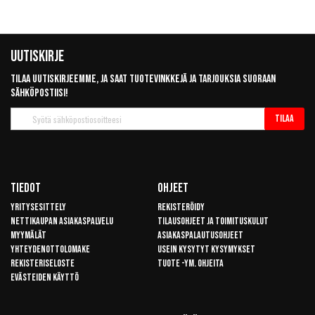
Uutiskirje
Tilaa uutiskirjeemme, ja saat tuotevinkkejä ja tarjouksia suoraan
sähköpostiisi!
Tilaa
Tilaa
uutiskirje
Tiedot
Ohjeet
Yritysesittely
Rekisteröidy
Nettikaupan asiakaspalvelu
Tilausohjeet ja toimituskulut
Myymälät
Asiakaspalautusohjeet
Yhteydenottolomake
Usein kysytyt kysymykset
Rekisteriseloste
Tuote -ym. ohjeita
Evästeiden käyttö