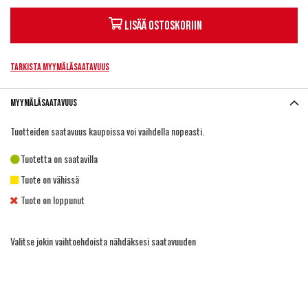
Lisää ostoskoriin
Tarkista myymäläsaatavuus
Myymäläsaatavuus
Tuotteiden saatavuus kaupoissa voi vaihdella nopeasti.
Tuotetta on saatavilla
Tuote on vähissä
Tuote on loppunut
Valitse jokin vaihtoehdoista nähdäksesi saatavuuden