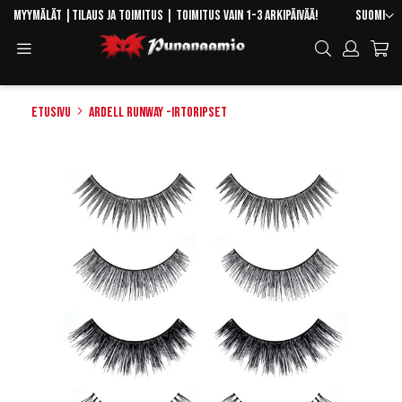
Skip
Kieli
Myymälät
|
Tilaus ja toimitus
| Toimitus vain 1-3 arkipäivää!
Suomi
to
Toggle
Hae
Content
Navigation
Etusivu
ARDELL Runway -irtoripset
Skip
to
the
end
of
the
images
gallery