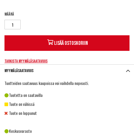
Määrä
Lisää ostoskoriin
Tarkista myymäläsaatavuus
Myymäläsaatavuus
Tuotteiden saatavuus kaupoissa voi vaihdella nopeasti.
Tuotetta on saatavilla
Tuote on vähissä
Tuote on loppunut
Keskusvarasto