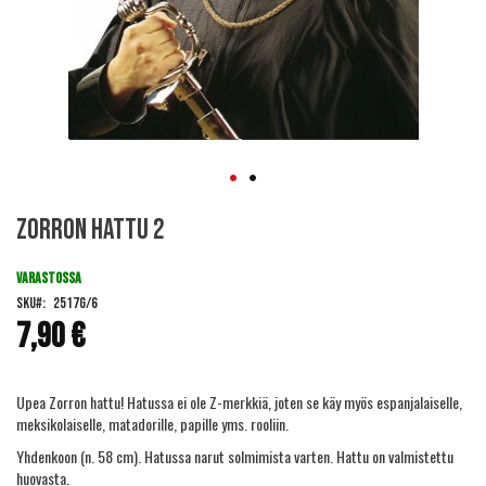
Skip
Zorron hattu 2
to
the
beginning
VARASTOSSA
of
SKU
2517G/6
the
7,90 €
images
gallery
Upea Zorron hattu! Hatussa ei ole Z-merkkiä, joten se käy myös espanjalaiselle,
meksikolaiselle, matadorille, papille yms. rooliin.
Yhdenkoon (n. 58 cm). Hatussa narut solmimista varten. Hattu on valmistettu
huovasta.