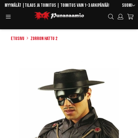
Skip
Kieli
Myymälät
|
Tilaus ja toimitus
| Toimitus vain 1-3 arkipäivää!
Suomi
to
Toggle
Hae
Content
Navigation
Etusivu
Zorron hattu 2
Skip
to
the
end
of
the
images
gallery