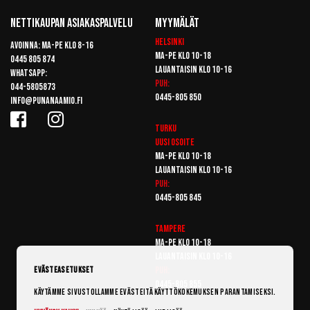
Nettikaupan Asiakaspalvelu
Myymälät
Helsinki
Avoinna: Ma-pe klo 8-16
Ma-pe klo 10-18
0445 805 874
Lauantaisin klo 10-16
Whatsapp:
Puh:
044-5805873
0445-805 850
info@punanaamio.fi
Turku
Uusi osoite
Ma-pe klo 10-18
Lauantaisin klo 10-16
Puh:
0445-805 845
Tampere
Ma-pe klo 10-18
Lauantaisin klo 10-16
Puh:
Evästeasetukset
0445-805 855
Käytämme sivustollamme evästeitä käyttökokemuksen parantamiseksi.