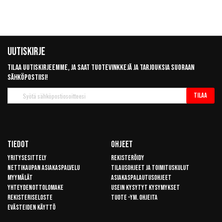
Uutiskirje
Tilaa uutiskirjeemme, ja saat tuotevinkkejä ja tarjouksia suoraan
sähköpostiisi!
Tilaa
Tilaa
uutiskirje
Tiedot
Ohjeet
Yritysesittely
Rekisteröidy
Nettikaupan asiakaspalvelu
Tilausohjeet ja toimituskulut
Myymälät
Asiakaspalautusohjeet
Yhteydenottolomake
Usein kysytyt kysymykset
Rekisteriseloste
Tuote -ym. ohjeita
Evästeiden käyttö