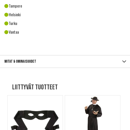
Tampere
Helsinki
Turku
Vantaa
Mitat & ominaisuudet
Liittyvät tuotteet