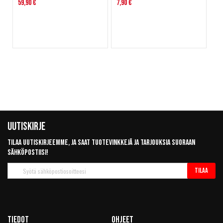
59,90 €
7,90 €
Uutiskirje
Tilaa uutiskirjeemme, ja saat tuotevinkkejä ja tarjouksia suoraan
sähköpostiisi!
Tilaa
Tilaa
uutiskirje
Tiedot
Ohjeet