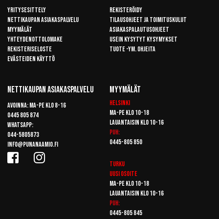
Yritysesittely
Rekisteröidy
Nettikaupan asiakaspalvelu
Tilausohjeet ja toimituskulut
Myymälät
Asiakaspalautusohjeet
Yhteydenottolomake
Usein kysytyt kysymykset
Rekisteriseloste
Tuote -ym. ohjeita
Evästeiden käyttö
Nettikaupan Asiakaspalvelu
Myymälät
Helsinki
Avoinna: Ma-pe klo 8-16
Ma-pe klo 10-18
0445 805 874
Lauantaisin klo 10-16
Whatsapp:
Puh:
044-5805873
0445-805 850
info@punanaamio.fi
Turku
Uusi osoite
Ma-pe klo 10-18
Lauantaisin klo 10-16
Puh:
0445-805 845