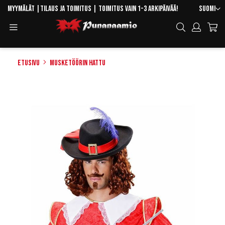
Skip
Kieli
Myymälät
|
Tilaus ja toimitus
| Toimitus vain 1-3 arkipäivää!
Suomi
to
Toggle
Hae
Content
Navigation
Etusivu
Musketöörin hattu
Skip
to
the
end
of
the
images
gallery