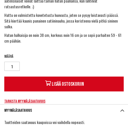
aatelisnaiset voivat laittaa tämän hatun päähänsä, kun lähtevät
ratsastusretkelle. ;)
Hattu on valmistettu kovetetusta huovasta, joten se pysyy loistavasti päässä.
Sitä kiertää kaunis punainen satiininauha, jossa koristeena vielä pitkä sininen
sulka.
Hatun halkaisija on noin 38 cm, korkeus noin 16 cm ja se sopii parhaiten 59 - 61
cm päähän.
Määrä
Lisää ostoskoriin
Tarkista myymäläsaatavuus
Myymäläsaatavuus
Tuotteiden saatavuus kaupoissa voi vaihdella nopeasti.