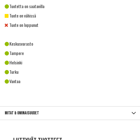
Tuotetta on saatavilla
Tuote on vähissä
Tuote on loppunut
Keskusvarasto
Tampere
Helsinki
Turku
Vantaa
Mitat & ominaisuudet