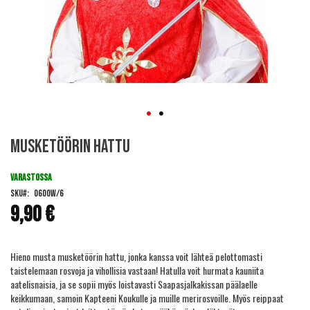
Skip
Musketöörin hattu
to
the
beginning
VARASTOSSA
of
SKU
0600W/6
the
9,90 €
images
gallery
Hieno musta musketöörin hattu, jonka kanssa voit lähteä pelottomasti
taistelemaan rosvoja ja vihollisia vastaan! Hatulla voit hurmata kauniita
aatelisnaisia, ja se sopii myös loistavasti Saapasjalkakissan päälaelle
keikkumaan, samoin Kapteeni Koukulle ja muille merirosvoille. Myös reippaat