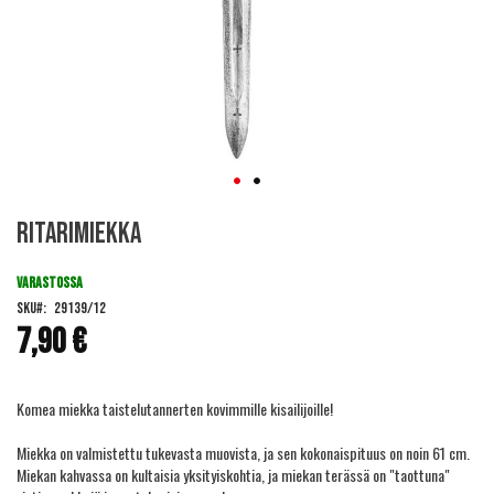
Skip
Ritarimiekka
to
the
beginning
VARASTOSSA
of
SKU
29139/12
the
7,90 €
images
gallery
Komea miekka taistelutannerten kovimmille kisailijoille!
Miekka on valmistettu tukevasta muovista, ja sen kokonaispituus on noin 61 cm.
Miekan kahvassa on kultaisia yksityiskohtia, ja miekan terässä on "taottuna"