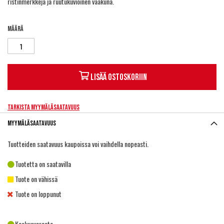
ristinmerkkejä ja ruutukuvioinen vaakuna.
Määrä
Lisää ostoskoriin
Tarkista myymäläsaatavuus
Myymäläsaatavuus
Tuotteiden saatavuus kaupoissa voi vaihdella nopeasti.
Tuotetta on saatavilla
Tuote on vähissä
Tuote on loppunut
Keskusvarasto