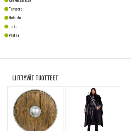
Tampere
Helsinki
Turku
Vantaa
Liittyvät tuotteet