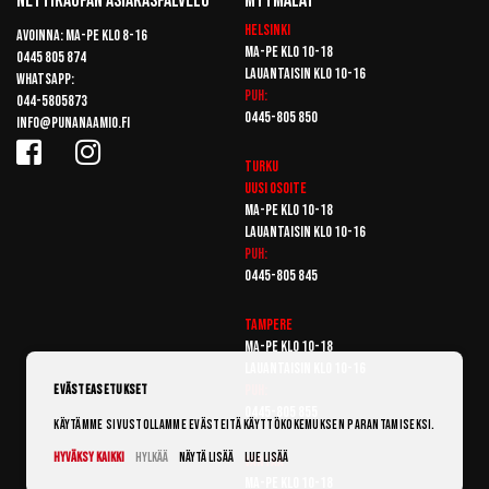
Nettikaupan Asiakaspalvelu
Myymälät
Helsinki
Avoinna: Ma-pe klo 8-16
Ma-pe klo 10-18
0445 805 874
Lauantaisin klo 10-16
Whatsapp:
Puh:
044-5805873
0445-805 850
info@punanaamio.fi
Turku
Uusi osoite
Ma-pe klo 10-18
Lauantaisin klo 10-16
Puh:
0445-805 845
Tampere
Ma-pe klo 10-18
Lauantaisin klo 10-16
Puh:
Evästeasetukset
0445-805 855
Käytämme sivustollamme evästeitä käyttökokemuksen parantamiseksi.
Hyväksy kaikki
Hylkää
Näytä lisää
Lue lisää
Vantaa
Ma-pe klo 10-18