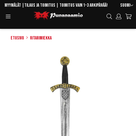
Skip
Kieli
Myymälät
|
Tilaus ja toimitus
| Toimitus vain 1-3 arkipäivää!
Suomi
to
Toggle
Hae
Content
Navigation
Etusivu
Ritarimiekka
Skip
to
the
end
of
the
images
gallery