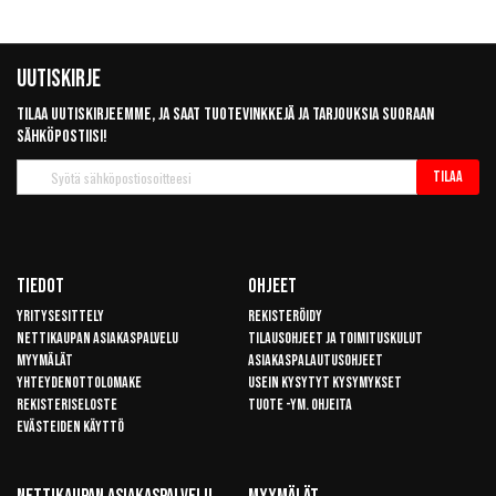
Uutiskirje
Tilaa uutiskirjeemme, ja saat tuotevinkkejä ja tarjouksia suoraan
sähköpostiisi!
Tilaa
Tilaa
uutiskirje
Tiedot
Ohjeet
Yritysesittely
Rekisteröidy
Nettikaupan asiakaspalvelu
Tilausohjeet ja toimituskulut
Myymälät
Asiakaspalautusohjeet
Yhteydenottolomake
Usein kysytyt kysymykset
Rekisteriseloste
Tuote -ym. ohjeita
Evästeiden käyttö