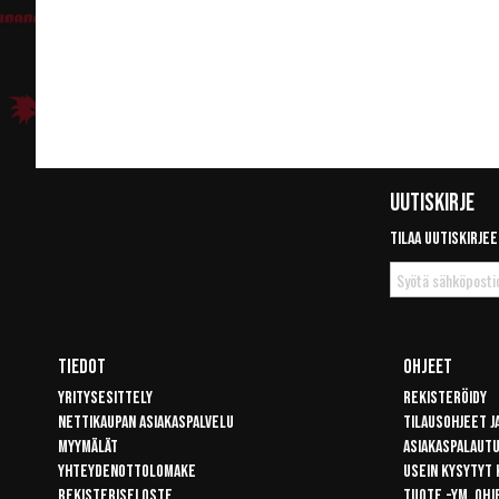
Uutiskirje
Tilaa uutiskirjee
Tilaa
uutiskirje
Tiedot
Ohjeet
Yritysesittely
Rekisteröidy
Nettikaupan asiakaspalvelu
Tilausohjeet j
Myymälät
Asiakaspalaut
Yhteydenottolomake
Usein kysytyt
Rekisteriseloste
Tuote -ym. ohj