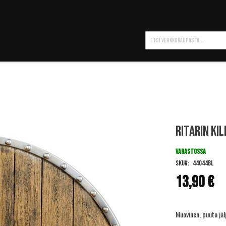
Hae
Ritarin kil
VARASTOSSA
SKU
44044BL
13,90 €
Muovinen, puuta jälji