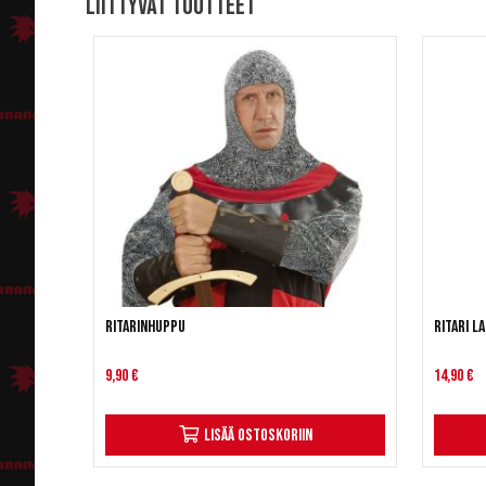
Liittyvät tuotteet
Ritarinhuppu
Ritari l
9,90 €
14,90 €
Lisää ostoskoriin