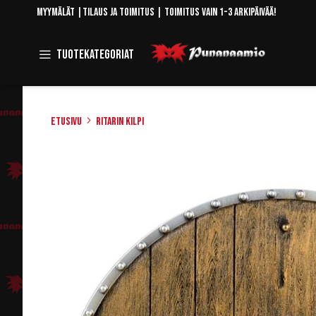
Skip
Myymälät
|
Tilaus ja toimitus
| Toimitus vain 1-3 arkipäivää!
to
Content
Toggle
Tuotekategoriat
Navigation
Etusivu
Ritarin kilpi
Skip
to
the
end
of
the
images
gallery