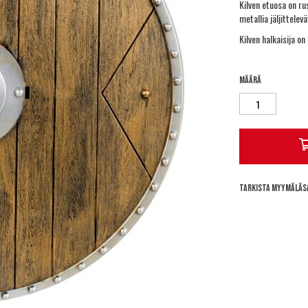
Kilven etuosa on ru
metallia jäljittelev
Kilven halkaisija on
Määrä
Tarkista myymäläs