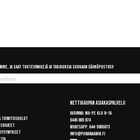
mme, ja saat tuotevinkkejä ja tarjouksia suoraan sähköpostiisi!
Nettikaupan Asiakaspalvelu
Avoinna: Ma-pe klo 8-16
a toimituskulut
0445 805 874
usohjeet
Whatsapp:
044-5805873
 kysymykset
info@punanaamio.fi
eita