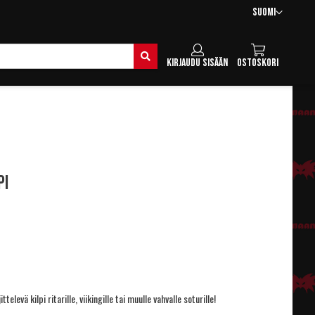
Kieli
Suomi
Hae
Kirjaudu sisään
Ostoskori
pi
ttelevä kilpi ritarille, viikingille tai muulle vahvalle soturille!