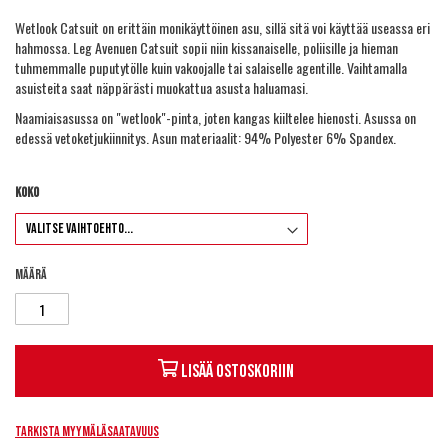
Wetlook Catsuit on erittäin monikäyttöinen asu, sillä sitä voi käyttää useassa eri
hahmossa. Leg Avenuen Catsuit sopii niin kissanaiselle, poliisille ja hieman
tuhmemmalle puputytölle kuin vakoojalle tai salaiselle agentille. Vaihtamalla
asuisteita saat näppärästi muokattua asusta haluamasi.
Naamiaisasussa on "wetlook"-pinta, joten kangas kiiltelee hienosti. Asussa on
edessä vetoketjukiinnitys. Asun materiaalit: 94% Polyester 6% Spandex.
Koko
Määrä
Lisää ostoskoriin
Tarkista myymäläsaatavuus