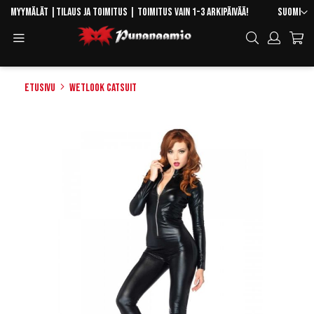
Skip
Kieli
Myymälät
|
Tilaus ja toimitus
| Toimitus vain 1-3 arkipäivää!
Suomi
to
Toggle
Hae
Content
Navigation
Etusivu
Wetlook Catsuit
Skip
to
the
end
of
the
images
gallery