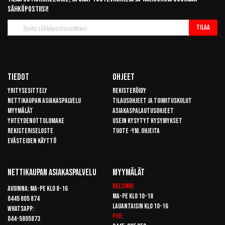
sähköpostiisi!
Tilaa
Tilaa
uutiskirje
Tiedot
Ohjeet
Yritysesittely
Rekisteröidy
Nettikaupan asiakaspalvelu
Tilausohjeet ja toimituskulut
Myymälät
Asiakaspalautusohjeet
Yhteydenottolomake
Usein kysytyt kysymykset
Rekisteriseloste
Tuote -ym. ohjeita
Evästeiden käyttö
Nettikaupan Asiakaspalvelu
Myymälät
Helsinki
Avoinna: Ma-pe klo 8-16
Ma-pe klo 10-18
0445 805 874
Lauantaisin klo 10-16
Whatsapp:
Puh:
044-5805873