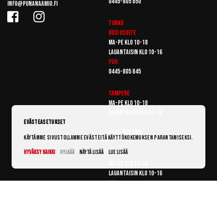
0445-805 850
info@punanaamio.fi
Turku
Uusi osoite
Ma-pe klo 10-18
Lauantaisin klo 10-16
Puh:
0445-805 845
Tampere
Ma-pe klo 10-18
Lauantaisin klo 10-16
Puh:
Evästeasetukset
0445-805 855
Käytämme sivustollamme evästeitä käyttökokemuksen parantamiseksi.
Hyväksy kaikki
Hylkää
Näytä lisää
Lue lisää
Vantaa
Ma-pe klo 10-18
Lauantaisin klo 10-16
Puh:
0445-805 865
© Punanaamio 2025