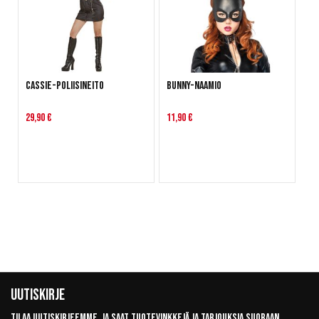
Cassie-poliisineito
Bunny-naamio
29,90 €
11,90 €
Uutiskirje
Tilaa uutiskirjeemme, ja saat tuotevinkkejä ja tarjouksia suoraan