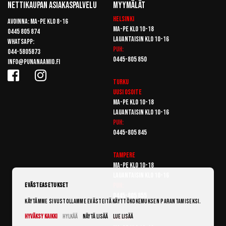
Nettikaupan Asiakaspalvelu
Myymälät
Helsinki
Avoinna: Ma-pe klo 8-16
Ma-pe klo 10-18
0445 805 874
Lauantaisin klo 10-16
Whatsapp:
Puh:
044-5805873
0445-805 850
info@punanaamio.fi
Turku
Uusi osoite
Ma-pe klo 10-18
Lauantaisin klo 10-16
Puh:
0445-805 845
Tampere
Ma-pe klo 10-18
Lauantaisin klo 10-16
Puh:
Evästeasetukset
0445-805 855
Käytämme sivustollamme evästeitä käyttökokemuksen parantamiseksi.
Hyväksy kaikki
Hylkää
Näytä lisää
Lue lisää
Vantaa