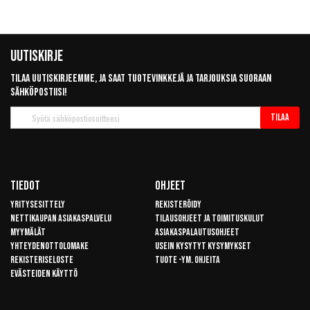
Uutiskirje
Tilaa uutiskirjeemme, ja saat tuotevinkkejä ja tarjouksia suoraan
sähköpostiisi!
Tilaa
Tilaa
uutiskirje
Tiedot
Ohjeet
Yritysesittely
Rekisteröidy
Nettikaupan asiakaspalvelu
Tilausohjeet ja toimituskulut
Myymälät
Asiakaspalautusohjeet
Yhteydenottolomake
Usein kysytyt kysymykset
Rekisteriseloste
Tuote -ym. ohjeita
Evästeiden käyttö