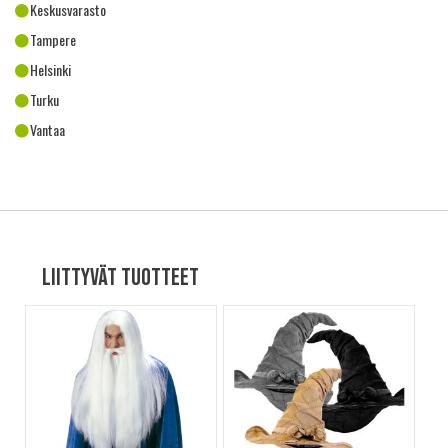
Keskusvarasto
Tampere
Helsinki
Turku
Vantaa
Liittyvät tuotteet