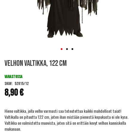
Skip
Velhon valtikka, 122 cm
to
the
beginning
VARASTOSSA
of
SKU
52815/12
the
8,90 €
images
gallery
Hieno valtikka, jolla velho varmasti saa toteutettua kaikki mahdolliset taiat!
Valtikalla on pituutta 122 cm, joten ihan mistään pienestä kepukasta ei ole kyse.
Valtikka on valmistettu muovista, joten sitä on erittäin kevyt velhon kanniskella
mukanaan.