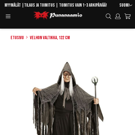
Skip
Kieli
Myymälät
|
Tilaus ja toimitus
| Toimitus vain 1-3 arkipäivää!
Suomi
to
Toggle
Hae
Content
Navigation
Etusivu
Velhon valtikka, 122 cm
Skip
to
the
end
of
the
images
gallery