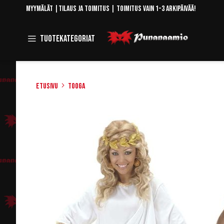
Skip
Myymälät
|
Tilaus ja toimitus
| Toimitus vain 1-3 arkipäivää!
to
Content
Toggle
Tuotekategoriat
Navigation
Etusivu
Tooga
Skip
to
the
end
of
the
images
gallery