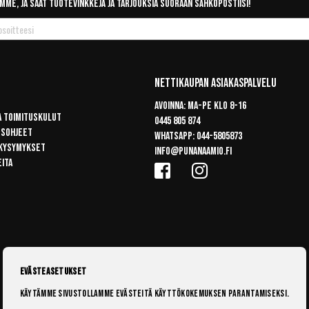
mme, ja saat tuotevinkkejä ja tarjouksia suoraan sähköpostiisi!
Nettikaupan Asiakaspalvelu
Avoinna: Ma-pe klo 8-16
a toimituskulut
0445 805 874
usohjeet
Whatsapp:
044-5805873
 kysymykset
info@punanaamio.fi
eita
Evästeasetukset
Käytämme sivustollamme evästeitä käyttökokemuksen parantamiseksi.