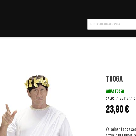
Hae
Tooga
VARASTOSSA
SKU
71791-3-718
23,90 €
Valkoinen tooga sop
antiikin kreikkalai