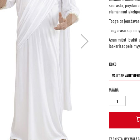
seurasta, pöydän a
elämännautiskelijoi
Tooga on joustavaa
Tooga-asu sopii myös
Asun mitat löydät 
laakeriseppele myy
Koko
Määrä
Tarkista myymäläs