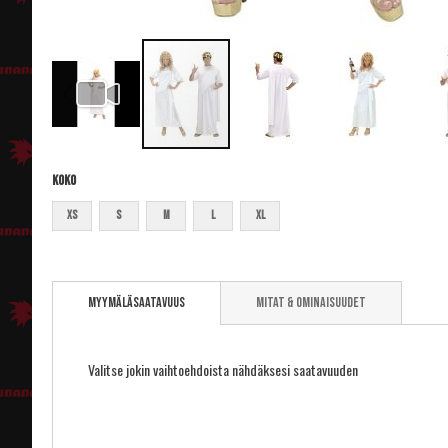
Koko
XS
S
M
L
XL
Skip
to
Myymäläsaatavuus
Mitat & ominaisuudet
the
beginning
of
the
Valitse jokin vaihtoehdoista nähdäksesi saatavuuden
images
gallery