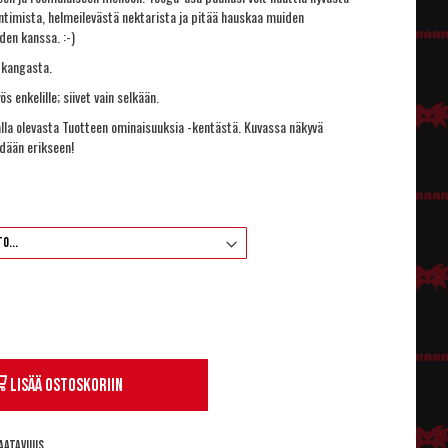
ntimista, helmeilevästä nektarista ja pitää hauskaa muiden
den kanssa. :-)
 kangasta.
 enkelille; siivet vain selkään.
alla olevasta Tuotteen ominaisuuksia -kentästä. Kuvassa näkyvä
dään erikseen!
Lisää ostoskoriin
aatavuus