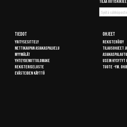
Tilaa uutiskirjee
Tilaa
uutiskirje
Tiedot
Ohjeet
Yritysesittely
Rekisteröidy
Nettikaupan asiakaspalvelu
Tilausohjeet j
Myymälät
Asiakaspalaut
Yhteydenottolomake
Usein kysytyt
Rekisteriseloste
Tuote -ym. ohj
Evästeiden käyttö