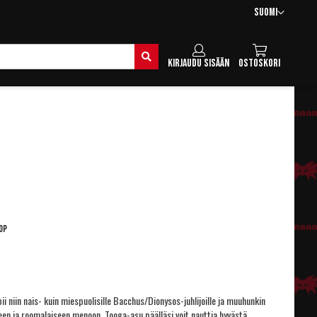
Kieli
Suomi
Hae
Kirjaudu sisään
Ostoskori
0P
ii niin nais- kuin miespuolisille Bacchus/Dionysos-juhlijoille ja muuhunkin
seen ja roomalaiseen menoon. Tooga-asu päälläsi voit nauttia hyvästä