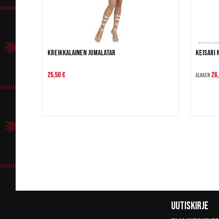
Kreikkalainen jumalatar
Keisari 
25,50 €
26,
Alkaen
Uutiskirje