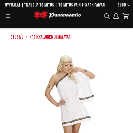
Skip
Kieli
Myymälät
|
Tilaus ja toimitus
| Toimitus vain 1-3 arkipäivää!
Suomi
to
Toggle
Hae
Content
Navigation
Etusivu
Kreikkalainen jumalatar
Skip
to
the
end
of
the
images
gallery