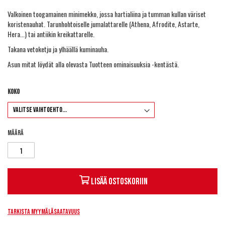
Valkoinen toogamainen minimekko, jossa hartialiina ja tumman kullan väriset
koristenauhat. Tarunhohtoiselle jumalattarelle (Athena, Afrodite, Astarte,
Hera...) tai antiikin kreikattarelle.
Takana vetoketju ja ylhäällä kuminauha.
Asun mitat löydät alla olevasta Tuotteen ominaisuuksia -kentästä.
Koko
Määrä
Lisää ostoskoriin
Tarkista myymäläsaatavuus