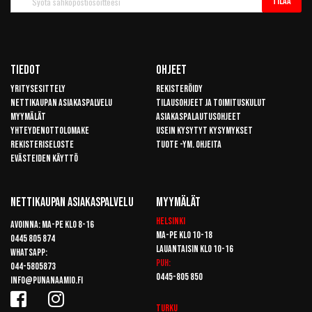
Tilaa
uutiskirje
Tiedot
Ohjeet
Yritysesittely
Rekisteröidy
Nettikaupan asiakaspalvelu
Tilausohjeet ja toimituskulut
Myymälät
Asiakaspalautusohjeet
Yhteydenottolomake
Usein kysytyt kysymykset
Rekisteriseloste
Tuote -ym. ohjeita
Evästeiden käyttö
Nettikaupan Asiakaspalvelu
Myymälät
Helsinki
Avoinna: Ma-pe klo 8-16
Ma-pe klo 10-18
0445 805 874
Lauantaisin klo 10-16
Whatsapp:
Puh:
044-5805873
0445-805 850
info@punanaamio.fi
Turku