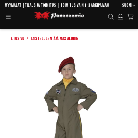
Skip
Kieli
Myymälät
|
Tilaus ja toimitus
| Toimitus vain 1-3 arkipäivää!
Suomi
to
Toggle
Hae
Content
Navigation
Etusivu
Taistelulentäjä Max Aldrin
Skip
to
the
end
of
the
images
gallery