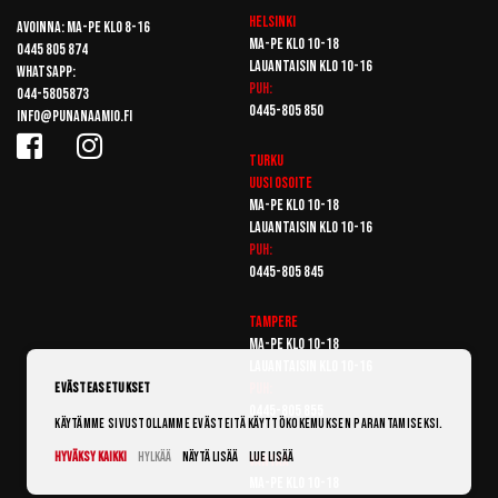
Helsinki
Avoinna: Ma-pe klo 8-16
Ma-pe klo 10-18
0445 805 874
Lauantaisin klo 10-16
Whatsapp:
Puh:
044-5805873
0445-805 850
info@punanaamio.fi
Turku
Uusi osoite
Ma-pe klo 10-18
Lauantaisin klo 10-16
Puh:
0445-805 845
Tampere
Ma-pe klo 10-18
Lauantaisin klo 10-16
Puh:
Evästeasetukset
0445-805 855
Käytämme sivustollamme evästeitä käyttökokemuksen parantamiseksi.
Hyväksy kaikki
Hylkää
Näytä lisää
Lue lisää
Vantaa
Ma-pe klo 10-18