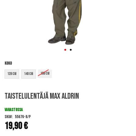
Koko
158 cm
128 cm
140 cm
Skip
Taistelulentäjä Max Aldrin
to
the
beginning
VARASTOSSA
of
SKU
55676-8/P
the
19,90 €
images
gallery