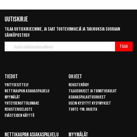
Uutiskirje
Tilaa uutiskirjeemme, ja saat tuotevinkkejä ja tarjouksia suoraan
sähköpostiisi!
Tilaa
Tilaa
uutiskirje
Tiedot
Ohjeet
Yritysesittely
Rekisteröidy
Nettikaupan asiakaspalvelu
Tilausohjeet ja toimituskulut
Myymälät
Asiakaspalautusohjeet
Yhteydenottolomake
Usein kysytyt kysymykset
Rekisteriseloste
Tuote -ym. ohjeita
Evästeiden käyttö
Nettikaupan Asiakaspalvelu
Myymälät