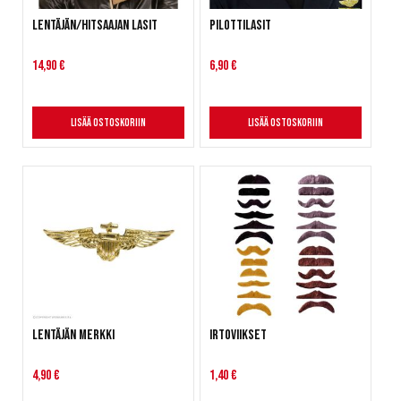
Lentäjän/hitsaajan lasit
Pilottilasit
14,90 €
6,90 €
Lisää ostoskoriin
Lisää ostoskoriin
Lentäjän merkki
Irtoviikset
4,90 €
1,40 €