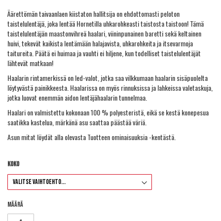
Äärettömän taivaanlaen kiistaton hallitsija on ehdottomasti peloton
taistelulentäjä, joka lentää Hornetilla uhkarohkeasti taistosta taistoon! Tämä
taistelulentäjän maastonvihreä haalari, viininpunainen baretti sekä keltainen
huivi, tekevät kaikista lentämään halajavista, uhkarohkeita ja itsevarmoja
taitureita. Päätä ei huimaa ja vauhti ei hiljene, kun todelliset taistelulentäjät
lähtevät matkaan!
Haalarin rintamerkissä on led-valot, jotka saa vilkkumaan haalarin sisäpuolelta
löytyvästä painikkeesta. Haalarissa on myös rinnuksissa ja lahkeissa valetaskuja,
jotka luovat enemmän aidon lentäjähaalarin tunnelmaa.
Haalari on valmistettu kokonaan 100 % polyesteristä, eikä se kestä konepesua
saatikka kastelua, märkänä asu saattaa päästää väriä.
Asun mitat löydät alla olevasta Tuotteen ominaisuuksia -kentästä.
Koko
Määrä