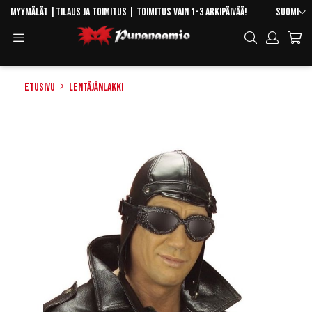
Skip
Kieli
Myymälät
|
Tilaus ja toimitus
| Toimitus vain 1-3 arkipäivää!
Suomi
to
Toggle
Hae
Content
Navigation
Etusivu
Lentäjänlakki
Skip
to
the
end
of
the
images
gallery