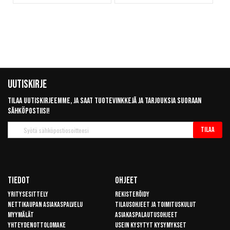
Uutiskirje
Tilaa uutiskirjeemme, ja saat tuotevinkkejä ja tarjouksia suoraan
sähköpostiisi!
Tilaa
Tilaa
uutiskirje
Tiedot
Ohjeet
Yritysesittely
Rekisteröidy
Nettikaupan asiakaspalvelu
Tilausohjeet ja toimituskulut
Myymälät
Asiakaspalautusohjeet
Yhteydenottolomake
Usein kysytyt kysymykset