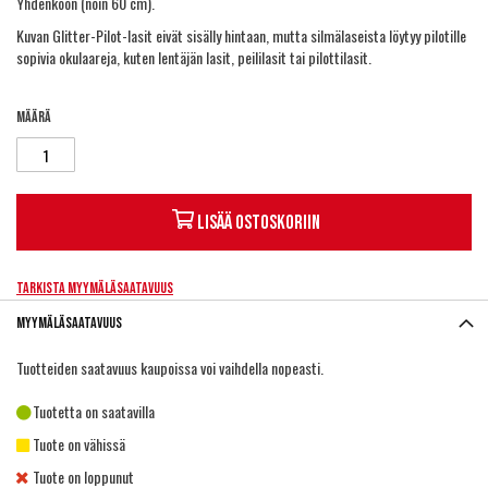
Yhdenkoon (noin 60 cm).
Kuvan Glitter-Pilot-lasit eivät sisälly hintaan, mutta silmälaseista löytyy pilotille
sopivia okulaareja, kuten
lentäjän lasit
,
peililasit
tai
pilottilasit
.
Määrä
Lisää ostoskoriin
Tarkista myymäläsaatavuus
Myymäläsaatavuus
Tuotteiden saatavuus kaupoissa voi vaihdella nopeasti.
Tuotetta on saatavilla
Tuote on vähissä
Tuote on loppunut