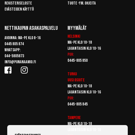
Rekisteriseloste
Tuote -ym. ohjeita
Evästeiden käyttö
Nettikaupan Asiakaspalvelu
Myymälät
Helsinki
Avoinna: Ma-pe klo 8-16
Ma-pe klo 10-18
0445 805 874
Lauantaisin klo 10-16
Whatsapp:
Puh:
044-5805873
0445-805 850
info@punanaamio.fi
Turku
Uusi osoite
Ma-pe klo 10-18
Lauantaisin klo 10-16
Puh:
0445-805 845
Tampere
Ma-pe klo 10-18
Lauantaisin klo 10-16