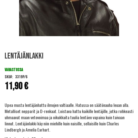
Skip
Lentäjänlakki
to
the
beginning
VARASTOSSA
of
SKU
3319P/6
the
11,90 €
images
gallery
Upea musta lentäjänhattu ilmojen valtiaalle. Hatussa on säätönauha leuan alla.
Metalliset nepparit ja D-renkaat. Loistava hattu kaikille lentäjille, jotka rohkeasti
uhmaavat maan vetovoimaa ja oikukkaita tuulia lentäen vapaina kuin taivaan
linnut. Lentäjänlakki käy niin miehille kuin naisille, sellaisille kuin Charles
Lindbergh ja Amelia Earhart.