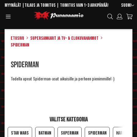
Skip
Kieli
Myymälät
|
Tilaus ja toimitus
| Toimitus vain 1-3 arkipäivää!
Suomi
to
Toggle
Hae
Content
Navigation
Etusivu
Supersankarit ja TV- & elokuvahahmot
Spiderman
Spiderman
Todella upeat Spiderman-asut aikuisille ja perheen pienimmille! :)
Valitse kategoria
Star Wars
Batman
Superman
Spiderman
Harry Pott