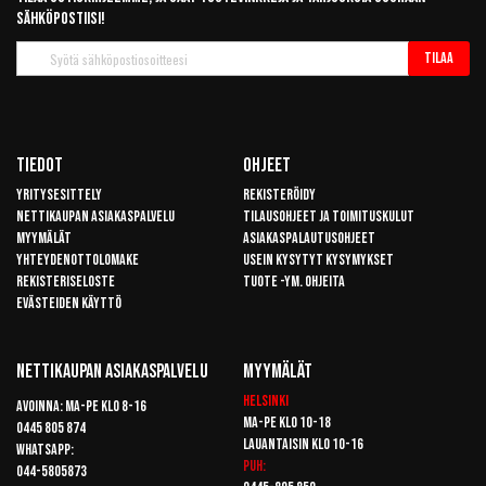
sähköpostiisi!
Tilaa
Tilaa
uutiskirje
Tiedot
Ohjeet
Yritysesittely
Rekisteröidy
Nettikaupan asiakaspalvelu
Tilausohjeet ja toimituskulut
Myymälät
Asiakaspalautusohjeet
Yhteydenottolomake
Usein kysytyt kysymykset
Rekisteriseloste
Tuote -ym. ohjeita
Evästeiden käyttö
Nettikaupan Asiakaspalvelu
Myymälät
Helsinki
Avoinna: Ma-pe klo 8-16
Ma-pe klo 10-18
0445 805 874
Lauantaisin klo 10-16
Whatsapp:
Puh:
044-5805873