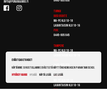
0445-805 850
info@punanaamio.fi
Turku
Uusi osoite
Ma-pe klo 10-18
Lauantaisin klo 10-16
Puh:
0445-805 845
Tampere
Ma-pe klo 10-18
Lauantaisin klo 10-16
Puh:
Evästeasetukset
0445-805 855
Käytämme sivustollamme evästeitä käyttökokemuksen parantamiseksi.
Hyväksy kaikki
Hylkää
Näytä lisää
Lue lisää
Vantaa
Ma-pe klo 10-18
Lauantaisin klo 10-16
Puh:
0445-805 865
© Punanaamio 2025