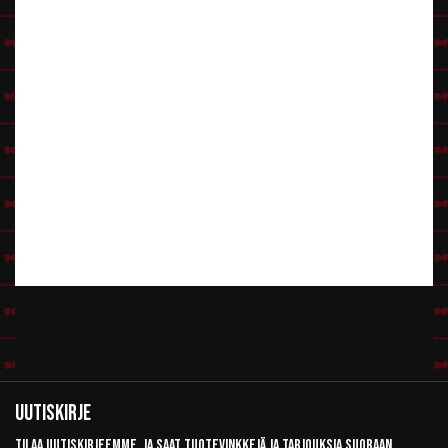
Uutiskirje
Tilaa uutiskirjeemme, ja saat tuotevinkkejä ja tarjouksia suoraan