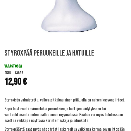
Skip
Styroxpää peruukeille ja hatuille
to
the
beginning
VARASTOSSA
of
SKU
1383R
the
12,90 €
images
gallery
Styroxista valmistettu, valkea pitkäkaulainen pää, jolla on naisen kasvonpiirteet.
Sopii loistavasti esimerkiksi peruukkien ja hattujen säilytykseen tai
vaihtoehtoisesti niiden esillepanoon myymälässä. Päähän voi myös halutessaan
asettaa vaikkapa näyttäviä koristemaskeja ja silmikoita.
Styroxpäästä saat myös näppärästi askarreltua vaikkapa karmaisevan irtopään