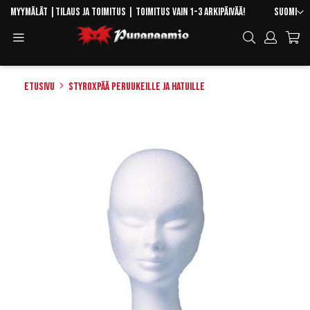
Skip
Kieli
Myymälät
|
Tilaus ja toimitus
| Toimitus vain 1-3 arkipäivää!
Suomi
to
Toggle
Hae
Content
Navigation
Etusivu
Styroxpää peruukeille ja hatuille
Skip
to
the
end
of
the
images
gallery