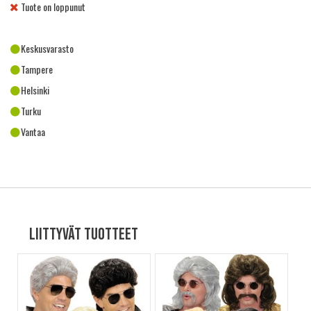
Tuote on loppunut
Keskusvarasto
Tampere
Helsinki
Turku
Vantaa
Liittyvät tuotteet