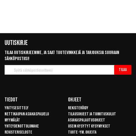
Uutiskirje
Tilaa uutiskirjeemme, ja saat tuotevinkkejä ja tarjouksia suoraan
sähköpostiisi!
Tilaa
Tilaa
uutiskirje
Tiedot
Ohjeet
Yritysesittely
Rekisteröidy
Nettikaupan asiakaspalvelu
Tilausohjeet ja toimituskulut
Myymälät
Asiakaspalautusohjeet
Yhteydenottolomake
Usein kysytyt kysymykset
Rekisteriseloste
Tuote -ym. ohjeita