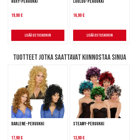
Roxy-peruukki
LouLou-peruukki
19,90 €
16,90 €
Lisää ostoskoriin
Lisää ostoskoriin
Tuotteet jotka saattavat kiinnostaa sinua
Darlene-peruukki
Steamy-peruukki
17,90 €
13,90 €