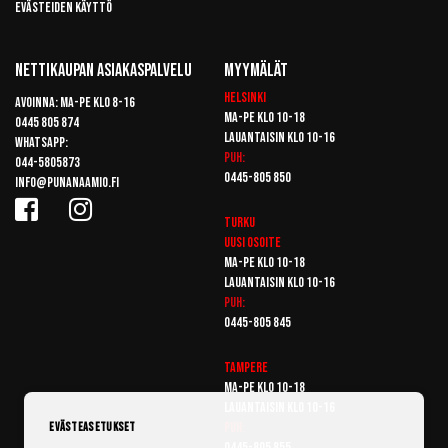
Evästeiden käyttö
Nettikaupan Asiakaspalvelu
Myymälät
Helsinki
Avoinna: Ma-pe klo 8-16
Ma-pe klo 10-18
0445 805 874
Lauantaisin klo 10-16
Whatsapp:
Puh:
044-5805873
0445-805 850
info@punanaamio.fi
Turku
Uusi osoite
Ma-pe klo 10-18
Lauantaisin klo 10-16
Puh:
0445-805 845
Tampere
Ma-pe klo 10-18
Lauantaisin klo 10-16
Puh:
Evästeasetukset
0445-805 855