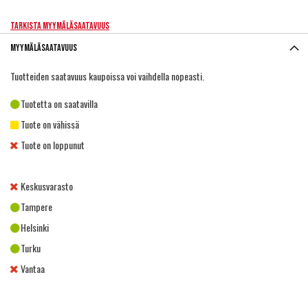
Tarkista myymäläsaatavuus
Myymäläsaatavuus
Tuotteiden saatavuus kaupoissa voi vaihdella nopeasti.
Tuotetta on saatavilla
Tuote on vähissä
Tuote on loppunut
Keskusvarasto
Tampere
Helsinki
Turku
Vantaa