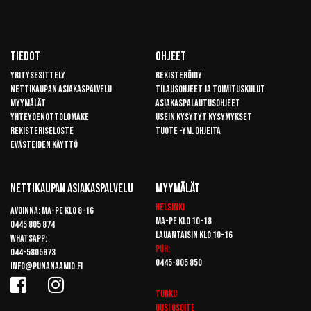
Tiedot
Ohjeet
Yritysesittely
Rekisteröidy
Nettikaupan asiakaspalvelu
Tilausohjeet ja toimituskulut
Myymälät
Asiakaspalautusohjeet
Yhteydenottolomake
Usein kysytyt kysymykset
Rekisteriseloste
Tuote -ym. ohjeita
Evästeiden käyttö
Nettikaupan Asiakaspalvelu
Myymälät
Helsinki
Avoinna: Ma-pe klo 8-16
Ma-pe klo 10-18
0445 805 874
Lauantaisin klo 10-16
Whatsapp:
Puh:
044-5805873
0445-805 850
info@punanaamio.fi
Turku
Uusi osoite