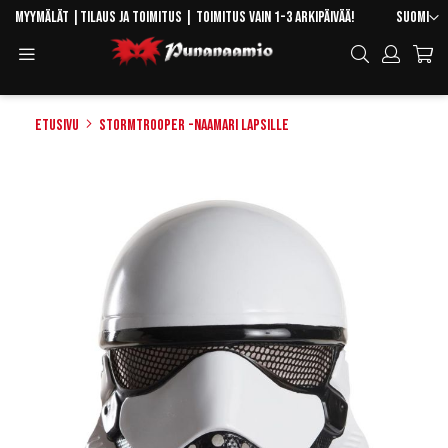
Skip
Kieli
Myymälät
|
Tilaus ja toimitus
| Toimitus vain 1-3 arkipäivää!
Suomi
to
Toggle
Hae
Content
Navigation
Etusivu
Stormtrooper -naamari lapsille
Skip
to
the
end
of
the
images
gallery