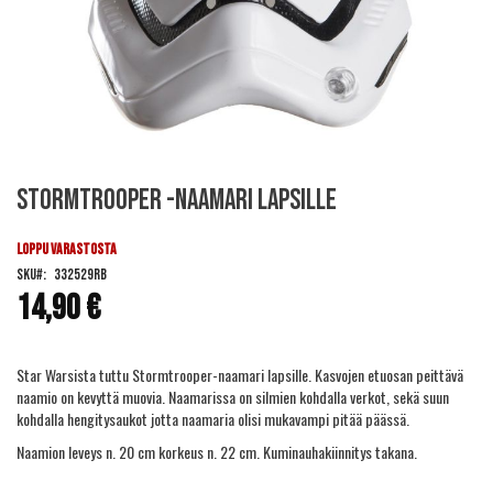
Skip
Stormtrooper -naamari lapsille
to
the
beginning
LOPPU VARASTOSTA
of
SKU
332529RB
the
14,90 €
images
gallery
Star Warsista tuttu Stormtrooper-naamari lapsille. Kasvojen etuosan peittävä
naamio on kevyttä muovia. Naamarissa on silmien kohdalla verkot, sekä suun
kohdalla hengitysaukot jotta naamaria olisi mukavampi pitää päässä.
Naamion leveys n. 20 cm korkeus n. 22 cm. Kuminauhakiinnitys takana.