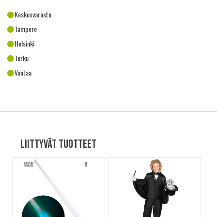
Keskusvarasto
Tampere
Helsinki
Turku
Vantaa
Liittyvät tuotteet