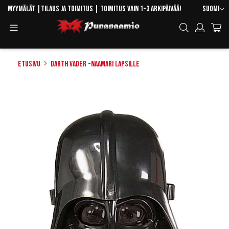
Skip
Kieli
Myymälät
|
Tilaus ja toimitus
| Toimitus vain 1-3 arkipäivää!
Suomi
to
Toggle
Hae
Content
Navigation
Etusivu
Darth Vader -naamari lapsille
Skip
to
the
end
of
the
images
gallery