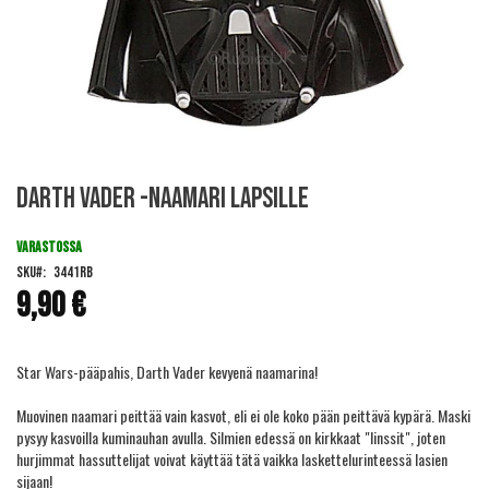
Skip
Darth Vader -naamari lapsille
to
the
beginning
VARASTOSSA
of
SKU
3441RB
the
9,90 €
images
gallery
Star Wars-pääpahis, Darth Vader kevyenä naamarina!
Muovinen naamari peittää vain kasvot, eli ei ole koko pään peittävä kypärä. Maski
pysyy kasvoilla kuminauhan avulla. Silmien edessä on kirkkaat "linssit", joten
hurjimmat hassuttelijat voivat käyttää tätä vaikka laskettelurinteessä lasien
sijaan!