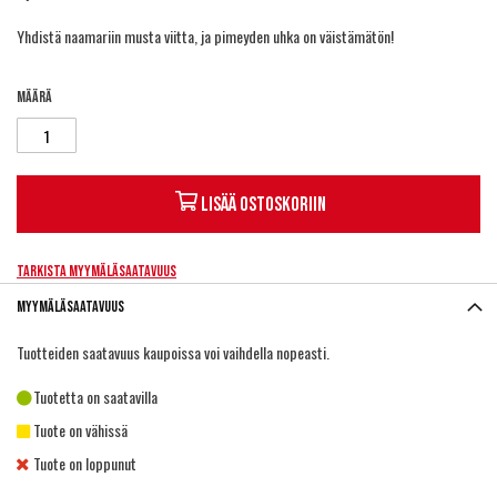
Yhdistä naamariin musta
viitta
, ja pimeyden uhka on väistämätön!
Määrä
Lisää ostoskoriin
Tarkista myymäläsaatavuus
Myymäläsaatavuus
Tuotteiden saatavuus kaupoissa voi vaihdella nopeasti.
Tuotetta on saatavilla
Tuote on vähissä
Tuote on loppunut