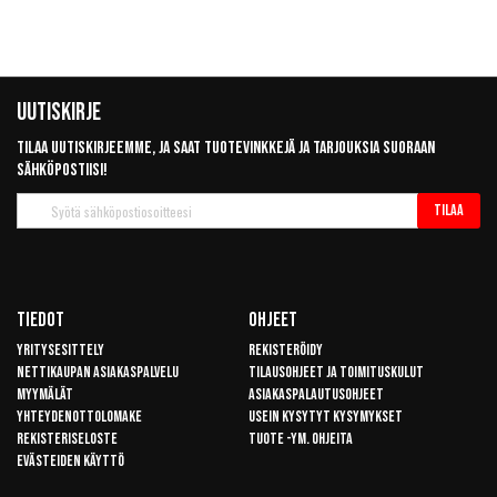
Uutiskirje
Tilaa uutiskirjeemme, ja saat tuotevinkkejä ja tarjouksia suoraan
sähköpostiisi!
Tilaa
Tilaa
uutiskirje
Tiedot
Ohjeet
Yritysesittely
Rekisteröidy
Nettikaupan asiakaspalvelu
Tilausohjeet ja toimituskulut
Myymälät
Asiakaspalautusohjeet
Yhteydenottolomake
Usein kysytyt kysymykset
Rekisteriseloste
Tuote -ym. ohjeita
Evästeiden käyttö