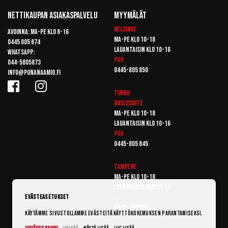
Nettikaupan Asiakaspalvelu
Myymälät
Helsinki
Avoinna: Ma-pe klo 8-16
Ma-pe klo 10-18
0445 805 874
Lauantaisin klo 10-16
Whatsapp:
Puh:
044-5805873
0445-805 850
info@punanaamio.fi
Turku
Uusi osoite
Ma-pe klo 10-18
Lauantaisin klo 10-16
Puh:
0445-805 845
Tampere
Ma-pe klo 10-18
Lauantaisin klo 10-16
Puh:
Evästeasetukset
0445-805 855
Käytämme sivustollamme evästeitä käyttökokemuksen parantamiseksi.