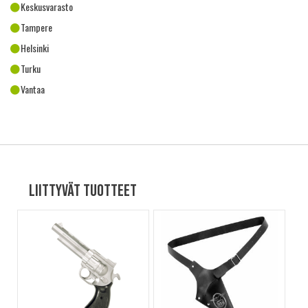
Keskusvarasto
Tampere
Helsinki
Turku
Vantaa
Liittyvät tuotteet