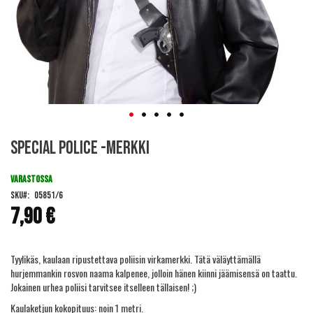
Skip
Special Police -merkki
to
the
beginning
VARASTOSSA
of
SKU
05851/6
the
7,90 €
images
gallery
Tyylikäs, kaulaan ripustettava poliisin virkamerkki. Tätä väläyttämällä
hurjemmankin rosvon naama kalpenee, jolloin hänen kiinni jäämisensä on taattu.
Jokainen urhea poliisi tarvitsee itselleen tällaisen! ;)
Kaulaketjun kokopituus: noin 1 metri.