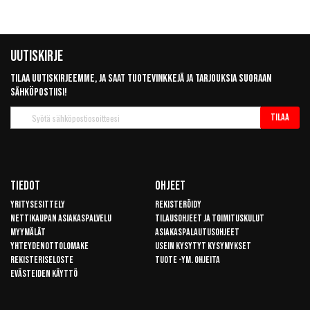
Uutiskirje
Tilaa uutiskirjeemme, ja saat tuotevinkkejä ja tarjouksia suoraan
sähköpostiisi!
Tilaa
Tilaa
uutiskirje
Tiedot
Ohjeet
Yritysesittely
Rekisteröidy
Nettikaupan asiakaspalvelu
Tilausohjeet ja toimituskulut
Myymälät
Asiakaspalautusohjeet
Yhteydenottolomake
Usein kysytyt kysymykset
Rekisteriseloste
Tuote -ym. ohjeita
Evästeiden käyttö