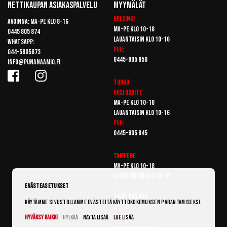
Nettikaupan Asiakaspalvelu
Myymälät
Helsinki
Avoinna: Ma-pe klo 8-16
Ma-pe klo 10-18
0445 805 874
Lauantaisin klo 10-16
Whatsapp:
Puh:
044-5805873
0445-805 850
info@punanaamio.fi
Turku
Uusi osoite
Ma-pe klo 10-18
Lauantaisin klo 10-16
Puh:
0445-805 845
Tampere
Ma-pe klo 10-18
Lauantaisin klo 10-16
Puh:
Evästeasetukset
0445-805 855
Käytämme sivustollamme evästeitä käyttökokemuksen parantamiseksi.
Hyväksy kaikki
Hylkää
Näytä lisää
Lue lisää
Vantaa