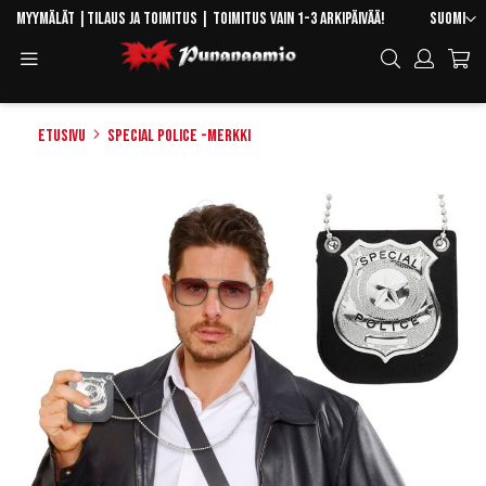
Skip
Kieli
Myymälät
|
Tilaus ja toimitus
| Toimitus vain 1-3 arkipäivää!
Suomi
to
Toggle
Hae
Content
Navigation
Etusivu
Special Police -merkki
Skip
to
the
end
of
the
images
gallery