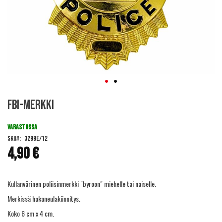
Skip
FBI-merkki
to
the
beginning
VARASTOSSA
of
SKU
3299E/12
the
4,90 €
images
gallery
Kullanvärinen poliisinmerkki "byroon" miehelle tai naiselle.
Merkissä hakaneulakiinnitys.
Koko 6 cm x 4 cm.