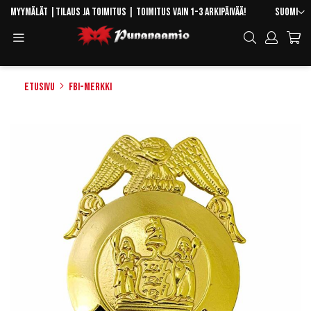
Skip
Kieli
Myymälät
|
Tilaus ja toimitus
| Toimitus vain 1-3 arkipäivää!
Suomi
to
Toggle
Hae
Content
Navigation
Etusivu
FBI-merkki
Skip
to
the
end
of
the
images
gallery