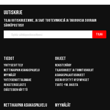
Uutiskirje
Tilaa uutiskirjeemme, ja saat tuotevinkkejä ja tarjouksia suoraan
sähköpostiisi!
Tilaa
Tilaa
uutiskirje
Tiedot
Ohjeet
Yritysesittely
Rekisteröidy
Nettikaupan asiakaspalvelu
Tilausohjeet ja toimituskulut
Myymälät
Asiakaspalautusohjeet
Yhteydenottolomake
Usein kysytyt kysymykset
Rekisteriseloste
Tuote -ym. ohjeita
Evästeiden käyttö
Nettikaupan Asiakaspalvelu
Myymälät