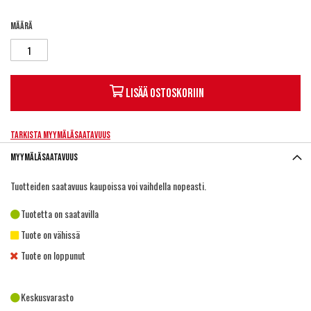
Määrä
Lisää ostoskoriin
Tarkista myymäläsaatavuus
Myymäläsaatavuus
Tuotteiden saatavuus kaupoissa voi vaihdella nopeasti.
Tuotetta on saatavilla
Tuote on vähissä
Tuote on loppunut
Keskusvarasto