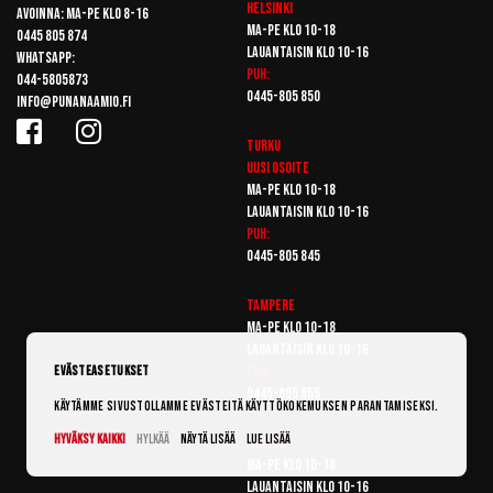
Helsinki
Avoinna: Ma-pe klo 8-16
Ma-pe klo 10-18
0445 805 874
Lauantaisin klo 10-16
Whatsapp:
Puh:
044-5805873
0445-805 850
info@punanaamio.fi
Turku
Uusi osoite
Ma-pe klo 10-18
Lauantaisin klo 10-16
Puh:
0445-805 845
Tampere
Ma-pe klo 10-18
Lauantaisin klo 10-16
Puh:
Evästeasetukset
0445-805 855
Käytämme sivustollamme evästeitä käyttökokemuksen parantamiseksi.
Hyväksy kaikki
Hylkää
Näytä lisää
Lue lisää
Vantaa
Ma-pe klo 10-18
Lauantaisin klo 10-16