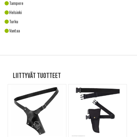
Tampere
Helsinki
Turku
Vantaa
Liittyvät tuotteet