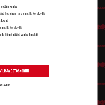
 settiin kuuluu:
ävä hopeinen tiara sinisillä korukivillä
sikkaat
inisillä korukivillä
ella kiinnitettävä vaalea hiusletti
Lisää ostoskoriin
aatavuus