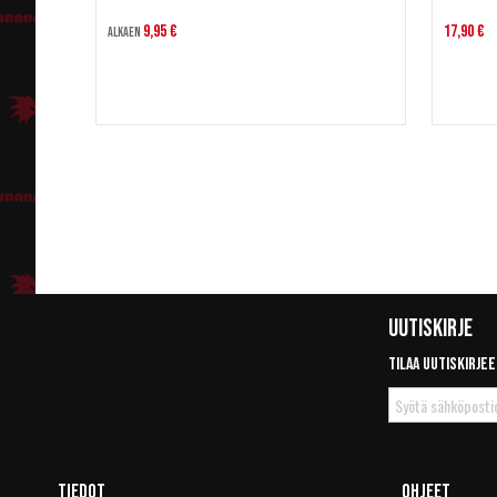
9,95 €
17,90 €
Alkaen
Uutiskirje
Tilaa uutiskirjee
Tilaa
uutiskirje
Tiedot
Ohjeet