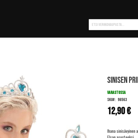
Hae
Sinisen pr
VARASTOSSA
SKU
96563
12,90 €
Ihana sinisävyinen 
Elsan asusteeksi.