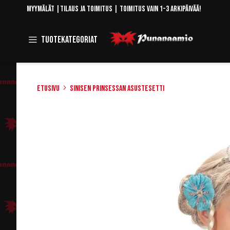
Skip
Myymälät
|
Tilaus ja toimitus
| Toimitus vain 1-3 arkipäivää!
to
Content
Toggle
Tuotekategoriat
Navigation
Etusivu
Sinisen prinsessan asustesetti
Skip
to
the
end
of
the
images
gallery