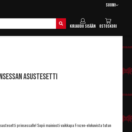
Kieli
Suomi
Hae
Kirjaudu sisään
Ostoskori
insessan asustesetti
asustesetti prinsessalle! Sopii mainiosti vaikkapa Frozen-elokuvista tutun