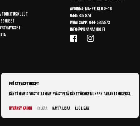
Avoinna: Ma-pe klo 8-16
a toimituskulut
0445 805 874
usohjeet
Whatsapp:
044-5805873
 kysymykset
info@punanaamio.fi
eita
Evästeasetukset
Käytämme sivustollamme evästeitä käyttökokemuksen parantamiseksi.
Hyväksy kaikki
Hylkää
Näytä lisää
Lue lisää