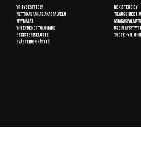
Yritysesittely
Rekisteröidy
Nettikaupan asiakaspalvelu
Tilausohjeet j
Myymälät
Asiakaspalaut
Yhteydenottolomake
Usein kysytyt
Rekisteriseloste
Tuote -ym. ohj
Evästeiden käyttö