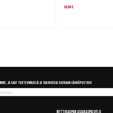
59,90 €
mme, ja saat tuotevinkkejä ja tarjouksia suoraan sähköpostiisi!
Nettikaupan Asiakaspalvelu