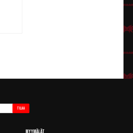
Tilaa
Myymälät