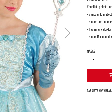
Kauniisti pakattuun
- pantaan kiinnitett
- siniset satiinihan
- hopeinen valtikka s
- sinisellä ruusukke
Määrä
Tarkista myymäläs