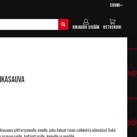
Kieli
Suomi
Hae
Kirjaudu sisään
Ostoskori
ikasauva
ikasauva glitterpinnalla sinulle, joka haluat taian säihkettä elämääsi! Sekä
 prinsessoille, haltijattarille, keijuille ja noidille.