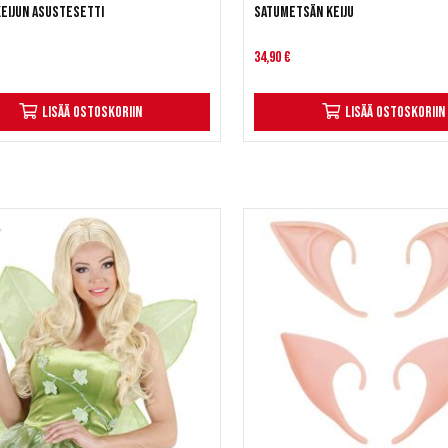
keijun asustesetti
Satumetsän keiju
34,90 €
Lisää ostoskoriin
Lisää ostoskoriin