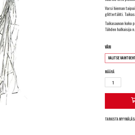
Varsi hieman taipu
glittertähti. Taikas
Taikasauvan koko p
Tähden halkaisija n
Väri
Määrä
Tarkista myymäläs