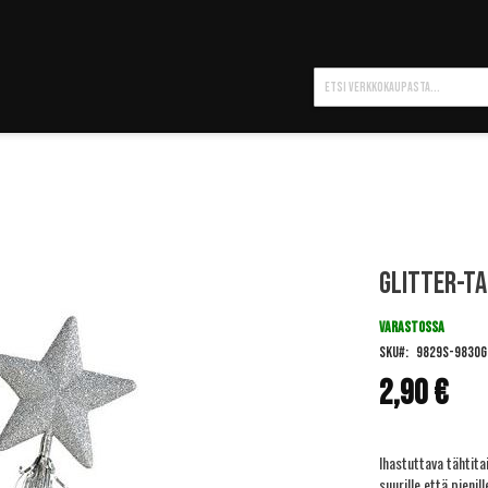
Hae
Glitter-ta
VARASTOSSA
SKU
9829S-9830G
2,90 €
Ihastuttava tähtita
suurille että pienille