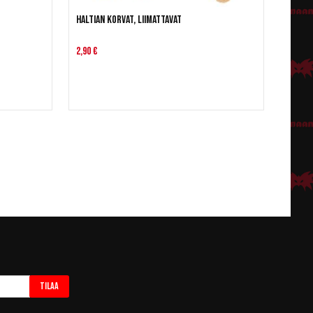
Haltian korvat, liimattavat
2,90 €
Tilaa