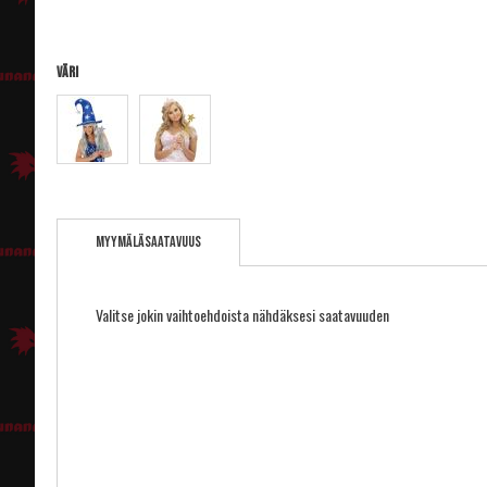
Väri
Skip
to
Myymäläsaatavuus
the
beginning
of
the
Valitse jokin vaihtoehdoista nähdäksesi saatavuuden
images
gallery