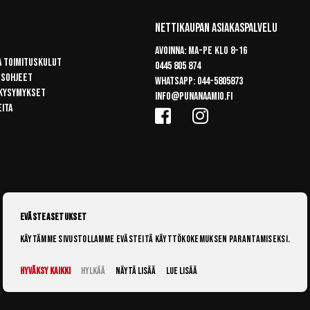
Nettikaupan Asiakaspalvelu
Avoinna: Ma-pe klo 8-16
a toimituskulut
0445 805 874
usohjeet
Whatsapp:
044-5805873
 kysymykset
info@punanaamio.fi
eita
Evästeasetukset
Käytämme sivustollamme evästeitä käyttökokemuksen parantamiseksi.
Hyväksy kaikki
Hylkää
Näytä lisää
Lue lisää