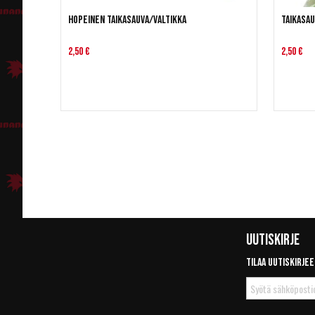
Hopeinen taikasauva/valtikka
Taikasau
2,50 €
2,50 €
Uutiskirje
Tilaa uutiskirjee
Tilaa
uutiskirje