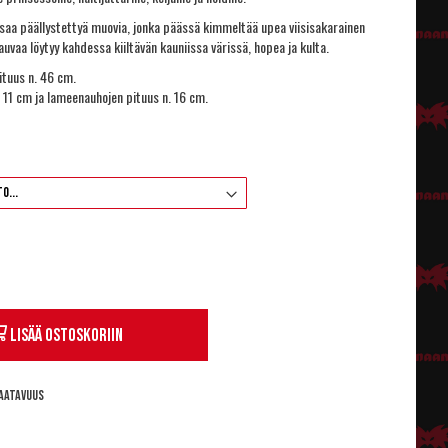
isaa päällystettyä muovia, jonka päässä kimmeltää upea viisisakarainen
auvaa löytyy kahdessa kiiltävän kauniissa värissä, hopea ja kulta.
ituus n. 46 cm.
. 11 cm ja lameenauhojen pituus n. 16 cm.
Lisää ostoskoriin
aatavuus