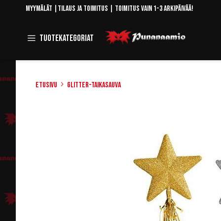
Skip
Myymälät
|
Tilaus ja toimitus
| Toimitus vain 1-3 arkipäivää!
to
Content
Toggle
Tuotekategoriat
Navigation
Etusivu
Glitter-taikasauva
Skip
to
the
end
of
the
images
gallery