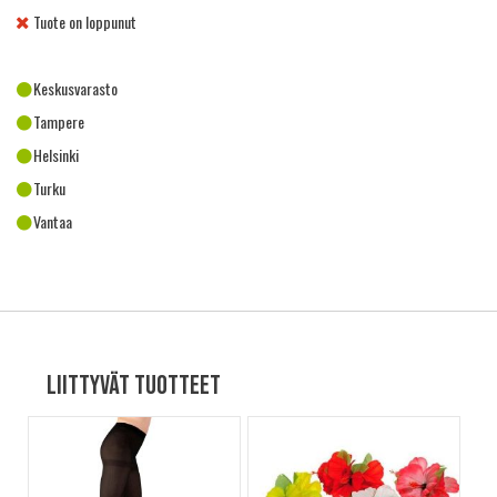
Tuote on loppunut
Keskusvarasto
Tampere
Helsinki
Turku
Vantaa
Liittyvät tuotteet