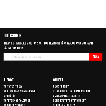
Uutiskirje
Tilaa uutiskirjeemme, ja saat tuotevinkkejä ja tarjouksia suoraan
sähköpostiisi!
Tilaa
Tilaa
uutiskirje
Tiedot
Ohjeet
Yritysesittely
Rekisteröidy
Nettikaupan asiakaspalvelu
Tilausohjeet ja toimituskulut
Myymälät
Asiakaspalautusohjeet
Yhteydenottolomake
Usein kysytyt kysymykset
Rekisteriseloste
Tuote -ym. ohjeita