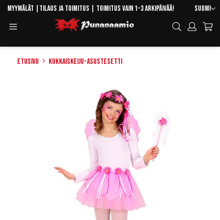
Skip
Kieli
Myymälät
|
Tilaus ja toimitus
| Toimitus vain 1-3 arkipäivää!
Suomi
to
Toggle
Hae
Content
Navigation
Etusivu
Kukkaiskeiju-asustesetti
Skip
to
the
end
of
the
images
gallery