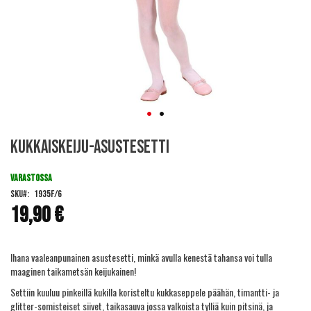
Skip
Kukkaiskeiju-asustesetti
to
the
beginning
VARASTOSSA
of
SKU
1935F/6
the
19,90 €
images
gallery
Ihana vaaleanpunainen asustesetti, minkä avulla kenestä tahansa voi tulla
maaginen taikametsän keijukainen!
Settiin kuuluu pinkeillä kukilla koristeltu kukkaseppele päähän, timantti- ja
glitter-somisteiset siivet, taikasauva jossa valkoista tylliä kuin pitsinä, ja