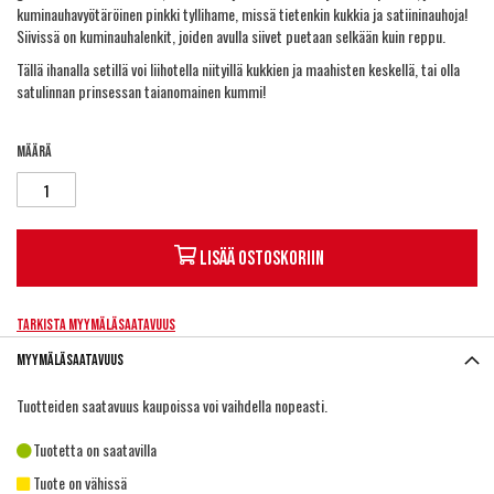
kuminauhavyötäröinen pinkki tyllihame, missä tietenkin kukkia ja satiininauhoja!
Siivissä on kuminauhalenkit, joiden avulla siivet puetaan selkään kuin reppu.
Tällä ihanalla setillä voi liihotella niityillä kukkien ja maahisten keskellä, tai olla
satulinnan prinsessan taianomainen kummi!
Määrä
Lisää ostoskoriin
Tarkista myymäläsaatavuus
Myymäläsaatavuus
Tuotteiden saatavuus kaupoissa voi vaihdella nopeasti.
Tuotetta on saatavilla
Tuote on vähissä