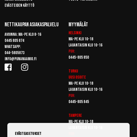
Evästeiden käyttö
Nettikaupan Asiakaspalvelu
Myymälät
Helsinki
Avoinna: Ma-pe klo 8-16
Ma-pe klo 10-18
0445 805 874
Lauantaisin klo 10-16
Whatsapp:
Puh:
044-5805873
0445-805 850
info@punanaamio.fi
Turku
Uusi osoite
Ma-pe klo 10-18
Lauantaisin klo 10-16
Puh:
0445-805 845
Tampere
Ma-pe klo 10-18
Lauantaisin klo 10-16
Puh:
Evästeasetukset