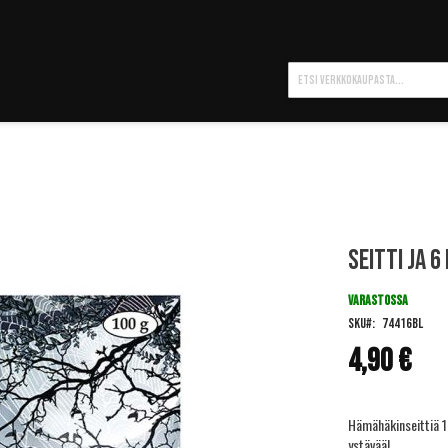
Hae
Seitti ja 6
VARASTOSSA
SKU
74416BL
4,90 €
Hämähäkinseittiä 
ystävää!