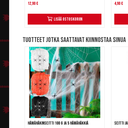
12,90 €
4,90 €
Lisää ostoskoriin
Tuotteet jotka saattavat kiinnostaa sinua
Hämähäkinseitti 100 g ja 5 hämähäkkiä
Seitti j