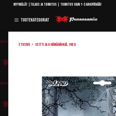
Skip
Myymälät
|
Tilaus ja toimitus
| Toimitus vain 1-3 arkipäivää!
to
Content
Toggle
Tuotekategoriat
Navigation
Etusivu
Seitti ja 6 hämähäkkiä, 100 g
Skip
to
the
end
of
the
images
gallery