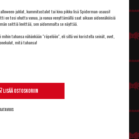
 Halloween-juhlat, kummitustalot tai kiva pikku lisä Spiderman-asuusi!
i on tosi ohutta vanua, ja vanua venyttämällä saat aikaan aidonnäköisiä
män seittiä levittää, sen aidommalta se näyttää.
i mihin tahansa vähänkään "röpelöön", eli sillä voi koristella seinät, ovet,
onekalut, mitä tahansa!
Lisää ostoskoriin
aatavuus