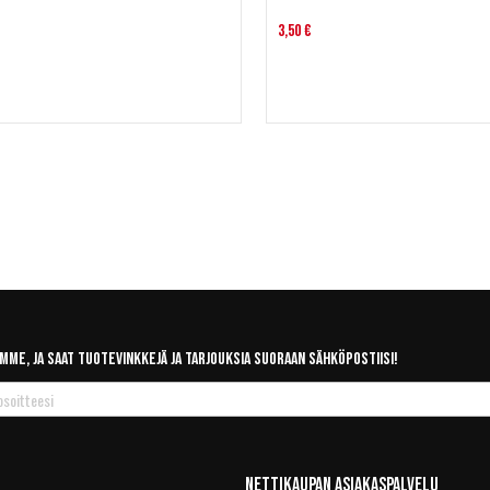
3,50 €
mme, ja saat tuotevinkkejä ja tarjouksia suoraan sähköpostiisi!
Nettikaupan Asiakaspalvelu