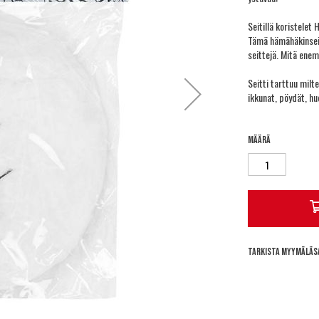
Seitillä koristelet
Tämä hämähäkinseitt
seittejä. Mitä enem
Seitti tarttuu milte
ikkunat, pöydät, hu
Määrä
Tarkista myymäläs