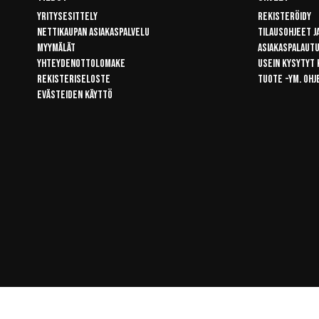
Yritysesittely
Rekisteröidy
Nettikaupan asiakaspalvelu
Tilausohjeet j
Myymälät
Asiakaspalaut
Yhteydenottolomake
Usein kysytyt
Rekisteriseloste
Tuote -ym. ohj
Evästeiden käyttö