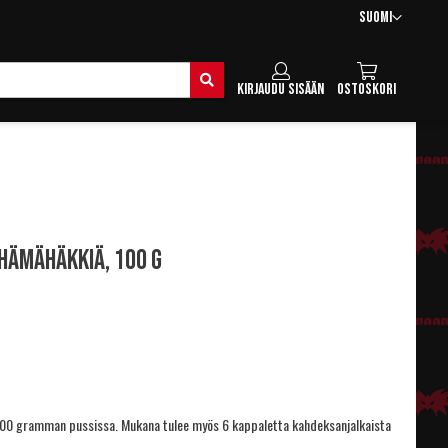
Kieli
Suomi
Hae
Kirjaudu sisään
Ostoskori
 hämähäkkiä, 100 g
100 gramman pussissa. Mukana tulee myös 6 kappaletta kahdeksanjalkaista