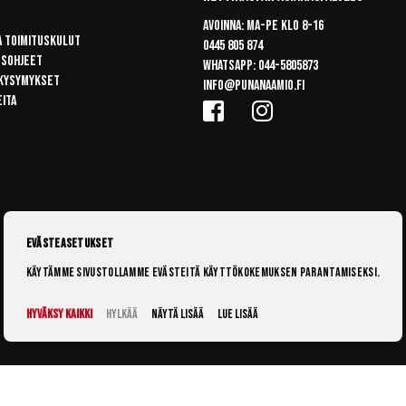
Avoinna: Ma-pe klo 8-16
a toimituskulut
0445 805 874
usohjeet
Whatsapp:
044-5805873
 kysymykset
info@punanaamio.fi
eita
Evästeasetukset
Käytämme sivustollamme evästeitä käyttökokemuksen parantamiseksi.
Hyväksy kaikki
Hylkää
Näytä lisää
Lue lisää