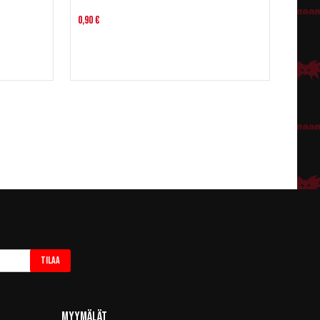
0,90 €
Tilaa
Myymälät