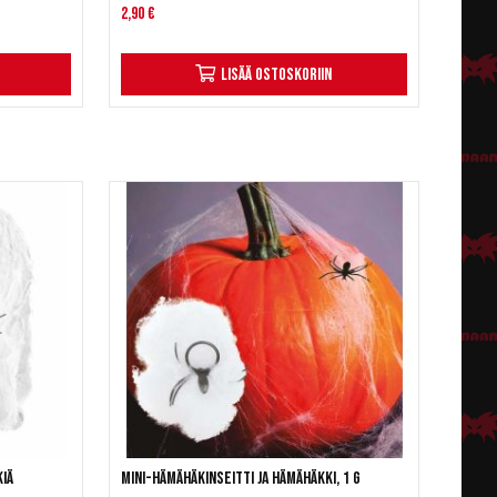
2,90 €
Lisää ostoskoriin
kiä
Mini-hämähäkinseitti ja hämähäkki, 1 g