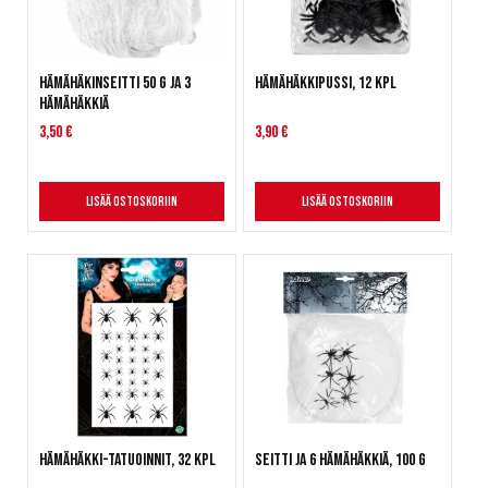
Hämähäkinseitti 50 g ja 3
Hämähäkkipussi, 12 kpl
hämähäkkiä
3,50 €
3,90 €
Lisää ostoskoriin
Lisää ostoskoriin
Hämähäkki-tatuoinnit, 32 kpl
Seitti ja 6 hämähäkkiä, 100 g