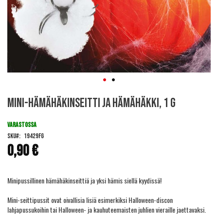
Skip
Mini-hämähäkinseitti ja hämähäkki, 1 g
to
the
beginning
VARASTOSSA
of
SKU
19429FG
the
0,90 €
images
gallery
Minipussillinen hämähäkinseittiä ja yksi hämis siellä kyydissä!
Mini-seittipussit ovat oivallisia lisiä esimerkiksi Halloween-discon
lahjapussukoihin tai Halloween- ja kauhuteemaisten juhlien vieraille jaettavaksi.