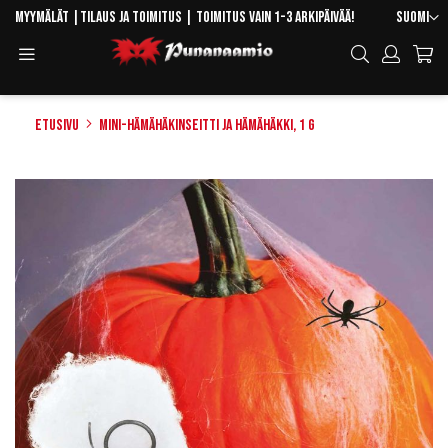
Skip
Kieli
Myymälät
|
Tilaus ja toimitus
| Toimitus vain 1-3 arkipäivää!
Suomi
to
Toggle
Hae
Content
Navigation
Etusivu
Mini-hämähäkinseitti ja hämähäkki, 1 g
Skip
to
the
end
of
the
images
gallery