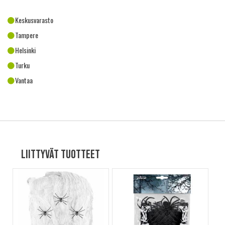
Keskusvarasto
Tampere
Helsinki
Turku
Vantaa
Liittyvät tuotteet