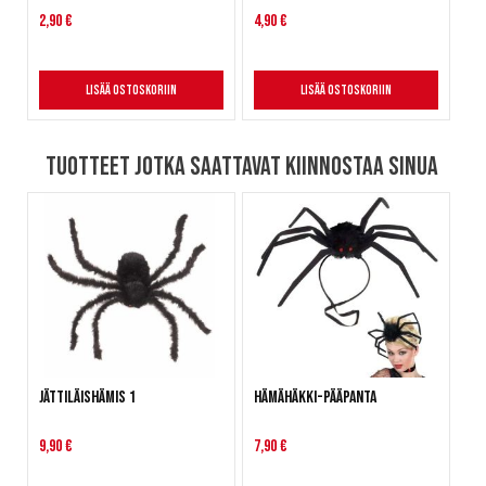
2,90 €
4,90 €
Lisää ostoskoriin
Lisää ostoskoriin
Tuotteet jotka saattavat kiinnostaa sinua
Jättiläishämis 1
Hämähäkki-pääpanta
9,90 €
7,90 €