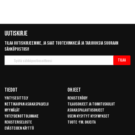
Uutiskirje
Tilaa uutiskirjeemme, ja saat tuotevinkkejä ja tarjouksia suoraan
sähköpostiisi!
Tilaa
Tilaa
uutiskirje
Tiedot
Ohjeet
Yritysesittely
Rekisteröidy
Nettikaupan asiakaspalvelu
Tilausohjeet ja toimituskulut
Myymälät
Asiakaspalautusohjeet
Yhteydenottolomake
Usein kysytyt kysymykset
Rekisteriseloste
Tuote -ym. ohjeita
Evästeiden käyttö