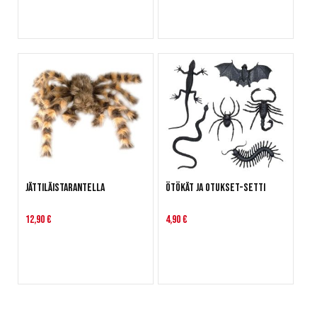
Jättiläistarantella
Ötökät ja otukset-setti
12,90 €
4,90 €