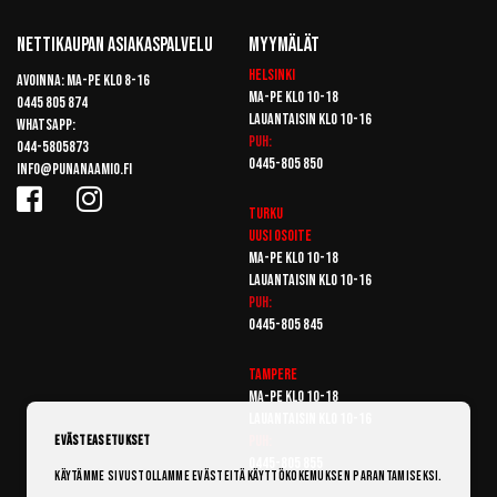
Nettikaupan Asiakaspalvelu
Myymälät
Helsinki
Avoinna: Ma-pe klo 8-16
Ma-pe klo 10-18
0445 805 874
Lauantaisin klo 10-16
Whatsapp:
Puh:
044-5805873
0445-805 850
info@punanaamio.fi
Turku
Uusi osoite
Ma-pe klo 10-18
Lauantaisin klo 10-16
Puh:
0445-805 845
Tampere
Ma-pe klo 10-18
Lauantaisin klo 10-16
Puh:
Evästeasetukset
0445-805 855
Käytämme sivustollamme evästeitä käyttökokemuksen parantamiseksi.