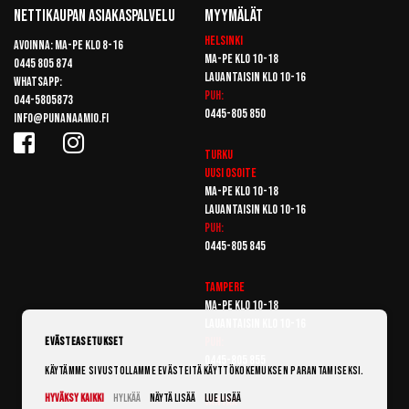
Nettikaupan Asiakaspalvelu
Myymälät
Helsinki
Avoinna: Ma-pe klo 8-16
Ma-pe klo 10-18
0445 805 874
Lauantaisin klo 10-16
Whatsapp:
Puh:
044-5805873
0445-805 850
info@punanaamio.fi
Turku
Uusi osoite
Ma-pe klo 10-18
Lauantaisin klo 10-16
Puh:
0445-805 845
Tampere
Ma-pe klo 10-18
Lauantaisin klo 10-16
Puh:
Evästeasetukset
0445-805 855
Käytämme sivustollamme evästeitä käyttökokemuksen parantamiseksi.
Hyväksy kaikki
Hylkää
Näytä lisää
Lue lisää
Vantaa