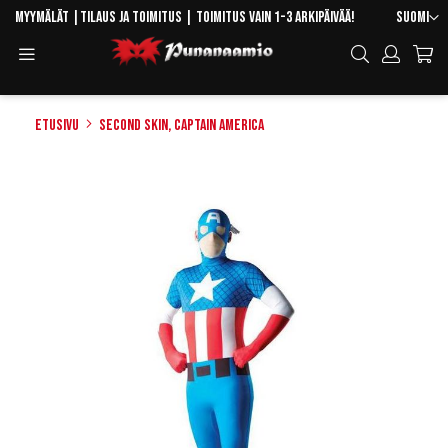
Skip
Kieli
Myymälät
|
Tilaus ja toimitus
| Toimitus vain 1-3 arkipäivää!
Suomi
to
Toggle
Hae
Content
Navigation
Etusivu
Second Skin, Captain America
Skip
to
the
end
of
the
images
gallery