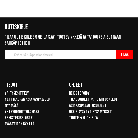
Uutiskirje
Tilaa uutiskirjeemme, ja saat tuotevinkkejä ja tarjouksia suoraan
sähköpostiisi!
Tilaa
Tilaa
uutiskirje
Tiedot
Ohjeet
Yritysesittely
Rekisteröidy
Nettikaupan asiakaspalvelu
Tilausohjeet ja toimituskulut
Myymälät
Asiakaspalautusohjeet
Yhteydenottolomake
Usein kysytyt kysymykset
Rekisteriseloste
Tuote -ym. ohjeita
Evästeiden käyttö