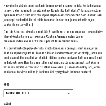
Haaveiletko sinäkin supersankarin toimenkuvasta, sankarin, joka kerta toisensa
jälkeen pelastaa maailman sitä uhkaavilta julmilta kohtaloilta? Tässäpä erittäin
hyvin maailman pelastamiseen sopiva Captain America Second Skin -lisenssiasu
joka sopii sankarijuhliin tai mihin tahansa tilaisuuteen, jossa urhealle arjen
sankarille on tarvetta. :)
Captain America, oikealta nimeltään Steve Rogers, on supersankari, joka esiintyy
Marvel-kustantamon sarjakuvissa. Captain America luotiin toisen
maailmansodan aikana erityisen supersotilasseerumin avulla.
Asu on valmistettu polyesteristä, mutta kankaassa on myös elastaania, joten
siinä on sopivasti joustoa. Takana siinä on kahden vetoketjun vetoketju, joten kun
puet asun päälle ja suljet vetoketjut, jätä ne taakse sopivaan kohtaan, mistä saat
ne helposti auki. Näin tarpeen tullen saat näppärästi pääosan avattua takaa ja
vessassa käyntiä varten saat riisuttua koko asun. ;) Pääosasta näkyy läpi, joten
sokkona ei tarvitse kulkea ja kankaan läpi pystyy hyvin juomaan nestettä.
Koko
Määrä