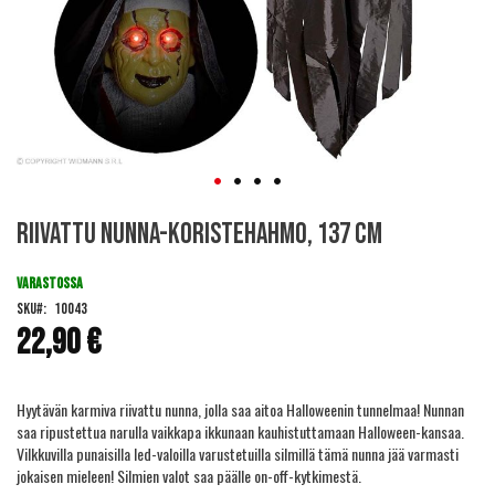
Skip
Riivattu nunna-koristehahmo, 137 cm
to
the
beginning
VARASTOSSA
of
SKU
10043
the
22,90 €
images
gallery
Hyytävän karmiva riivattu nunna, jolla saa aitoa Halloweenin tunnelmaa! Nunnan
saa ripustettua narulla vaikkapa ikkunaan kauhistuttamaan Halloween-kansaa.
Vilkkuvilla punaisilla led-valoilla varustetuilla silmillä tämä nunna jää varmasti
jokaisen mieleen! Silmien valot saa päälle on-off-kytkimestä.