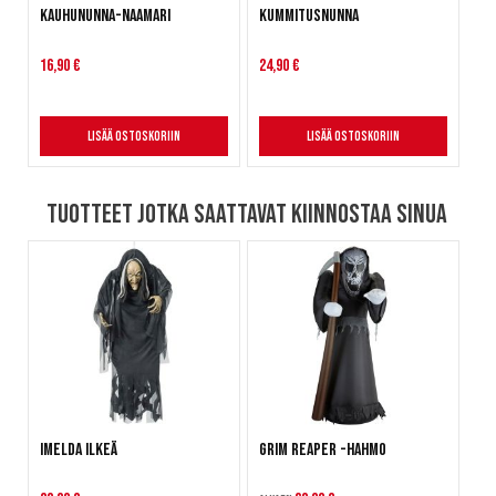
Kauhununna-naamari
Kummitusnunna
16,90 €
24,90 €
Lisää ostoskoriin
Lisää ostoskoriin
Tuotteet jotka saattavat kiinnostaa sinua
Imelda Ilkeä
Grim Reaper -hahmo