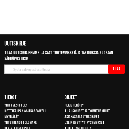
Uutiskirje
Tilaa uutiskirjeemme, ja saat tuotevinkkejä ja tarjouksia suoraan
sähköpostiisi!
Tilaa
Tilaa
uutiskirje
Tiedot
Ohjeet
Yritysesittely
Rekisteröidy
Nettikaupan asiakaspalvelu
Tilausohjeet ja toimituskulut
Myymälät
Asiakaspalautusohjeet
Yhteydenottolomake
Usein kysytyt kysymykset
Rekisteriseloste
Tuote -ym. ohjeita