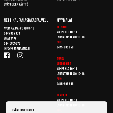
Evästeiden käyttö
Nettikaupan Asiakaspalvelu
Myymälät
Helsinki
Avoinna: Ma-pe klo 8-16
Ma-pe klo 10-18
0445 805 874
Lauantaisin klo 10-16
Whatsapp:
Puh:
044-5805873
0445-805 850
info@punanaamio.fi
Turku
Uusi osoite
Ma-pe klo 10-18
Lauantaisin klo 10-16
Puh:
0445-805 845
Tampere
Ma-pe klo 10-18
Lauantaisin klo 10-16
Puh:
Evästeasetukset