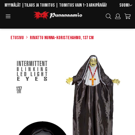
Skip
Kieli
Myymälät
|
Tilaus ja toimitus
| Toimitus vain 1-3 arkipäivää!
Suomi
to
Toggle
Hae
Content
Navigation
Etusivu
Riivattu nunna-koristehahmo, 137 cm
Skip
to
the
end
of
the
images
gallery