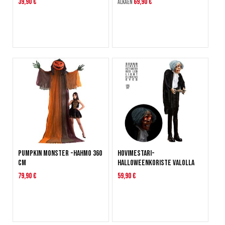
39,90 €
69,90 €
Alkaen
Pumpkin Monster -hahmo 360
Hovimestari-
cm
halloweenkoriste valolla
79,90 €
59,90 €