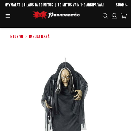
Skip
Kieli
Myymälät
|
Tilaus ja toimitus
| Toimitus vain 1-3 arkipäivää!
Suomi
to
Toggle
Hae
Content
Navigation
Etusivu
Imelda Ilkeä
Skip
to
the
end
of
the
images
gallery