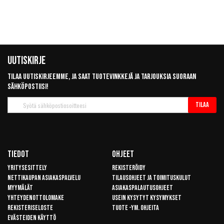
Uutiskirje
Tilaa uutiskirjeemme, ja saat tuotevinkkejä ja tarjouksia suoraan
sähköpostiisi!
Tilaa
Tilaa
uutiskirje
Tiedot
Ohjeet
Yritysesittely
Rekisteröidy
Nettikaupan asiakaspalvelu
Tilausohjeet ja toimituskulut
Myymälät
Asiakaspalautusohjeet
Yhteydenottolomake
Usein kysytyt kysymykset
Rekisteriseloste
Tuote -ym. ohjeita
Evästeiden käyttö