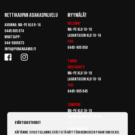
Nettikaupan Asiakaspalvelu
Myymälät
Helsinki
Avoinna: Ma-pe klo 8-16
Ma-pe klo 10-18
0445 805 874
Lauantaisin klo 10-16
Whatsapp:
Puh:
044-5805873
0445-805 850
info@punanaamio.fi
Turku
Uusi osoite
Ma-pe klo 10-18
Lauantaisin klo 10-16
Puh:
0445-805 845
Tampere
Ma-pe klo 10-18
Lauantaisin klo 10-16
Puh:
Evästeasetukset
0445-805 855
Käytämme sivustollamme evästeitä käyttökokemuksen parantamiseksi.