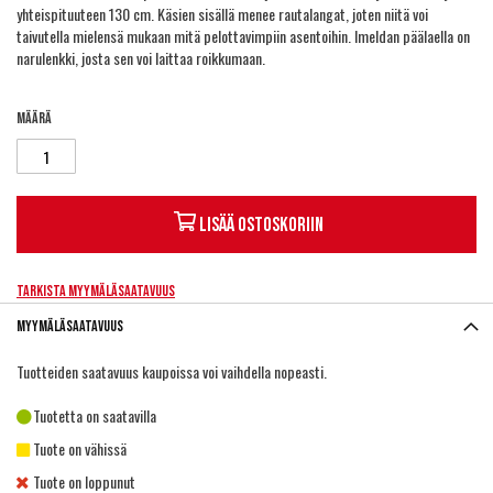
yhteispituuteen 130 cm. Käsien sisällä menee rautalangat, joten niitä voi
taivutella mielensä mukaan mitä pelottavimpiin asentoihin. Imeldan päälaella on
narulenkki, josta sen voi laittaa roikkumaan.
Määrä
Lisää ostoskoriin
Tarkista myymäläsaatavuus
Myymäläsaatavuus
Tuotteiden saatavuus kaupoissa voi vaihdella nopeasti.
Tuotetta on saatavilla
Tuote on vähissä
Tuote on loppunut