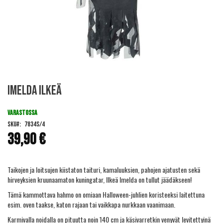
Skip
Imelda Ilkeä
to
the
beginning
VARASTOSSA
of
SKU
7834S/4
the
39,90 €
images
gallery
Taikojen ja loitsujen kiistaton taituri, kamaluuksien, pahojen ajatusten sekä
hirveyksien kruunaamaton kuningatar, Ilkeä Imelda on tullut jäädäkseen!
Tämä kammottava hahmo on omiaan Halloween-juhlien koristeeksi laitettuna
esim. oven taakse, katon rajaan tai vaikkapa nurkkaan vaanimaan.
Karmivalla noidalla on pituutta noin 140 cm ja käsivarretkin venyvät levitettyinä