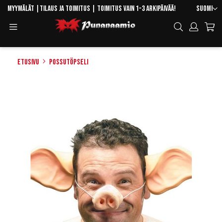
Skip
Kieli
Myymälät
|
Tilaus ja toimitus
| Toimitus vain 1-3 arkipäivää!
Suomi
to
Toggle
Hae
Content
Navigation
Etusivu
Possutöpseli
Skip
to
the
end
of
the
images
gallery