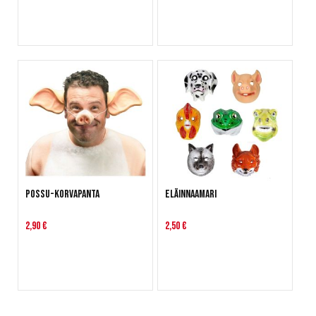
Possu-korvapanta
Eläinnaamari
2,90 €
2,50 €