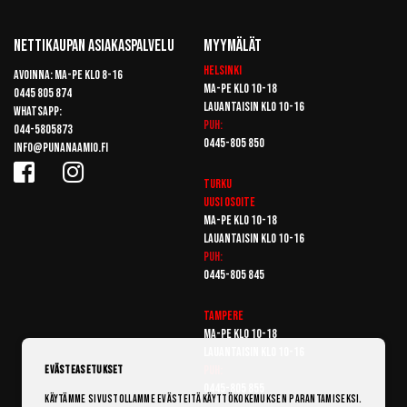
Nettikaupan Asiakaspalvelu
Myymälät
Helsinki
Avoinna: Ma-pe klo 8-16
Ma-pe klo 10-18
0445 805 874
Lauantaisin klo 10-16
Whatsapp:
Puh:
044-5805873
0445-805 850
info@punanaamio.fi
Turku
Uusi osoite
Ma-pe klo 10-18
Lauantaisin klo 10-16
Puh:
0445-805 845
Tampere
Ma-pe klo 10-18
Lauantaisin klo 10-16
Puh:
Evästeasetukset
0445-805 855
Käytämme sivustollamme evästeitä käyttökokemuksen parantamiseksi.