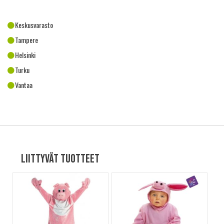
Keskusvarasto
Tampere
Helsinki
Turku
Vantaa
Liittyvät tuotteet