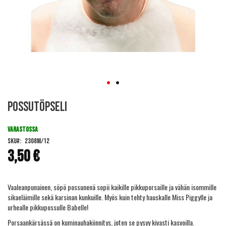
Skip
Possutöpseli
to
the
beginning
VARASTOSSA
of
SKU
2308M/12
the
3,50 €
images
gallery
Vaaleanpunainen, söpö possunenä sopii kaikille pikkuporsaille ja vähän isommille
sikaeläimille sekä karsinan kunkuille. Myös kuin tehty hauskalle Miss Piggylle ja
urhealle pikkupossulle Babelle!
Porsaankärsässä on kuminauhakiinnitys, joten se pysyy kivasti kasvoilla.