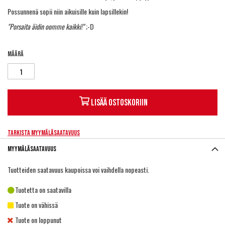
Possunnenä sopii niin aikuisille kuin lapsillekin!
"Porsaita äidin oomme kaikki!"
;-D
Määrä
Lisää ostoskoriin
Tarkista myymäläsaatavuus
Myymäläsaatavuus
Tuotteiden saatavuus kaupoissa voi vaihdella nopeasti.
Tuotetta on saatavilla
Tuote on vähissä
Tuote on loppunut