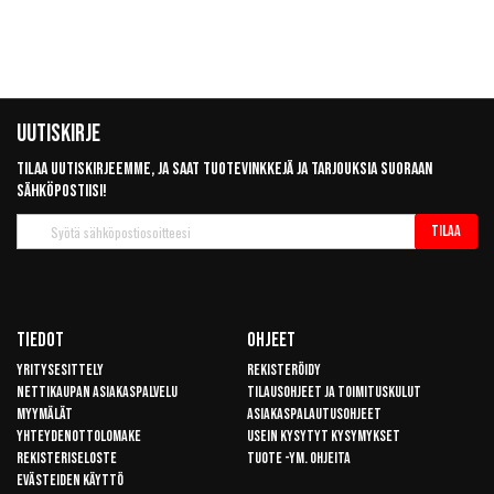
Uutiskirje
Tilaa uutiskirjeemme, ja saat tuotevinkkejä ja tarjouksia suoraan
sähköpostiisi!
Tilaa
Tilaa
uutiskirje
Tiedot
Ohjeet
Yritysesittely
Rekisteröidy
Nettikaupan asiakaspalvelu
Tilausohjeet ja toimituskulut
Myymälät
Asiakaspalautusohjeet
Yhteydenottolomake
Usein kysytyt kysymykset
Rekisteriseloste
Tuote -ym. ohjeita
Evästeiden käyttö