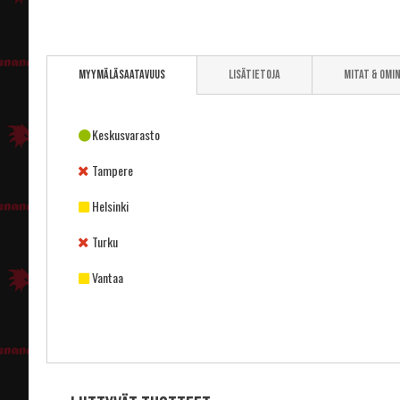
Skip
to
Myymäläsaatavuus
Lisätietoja
Mitat & omi
the
beginning
of
the
Keskusvarasto
images
gallery
Tampere
Helsinki
Turku
Vantaa