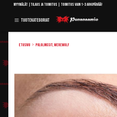
Skip
Myymälät
|
Tilaus ja toimitus
| Toimitus vain 1-3 arkipäivää!
to
Content
Toggle
Tuotekategoriat
Navigation
Etusivu
Piilolinssit, Werewolf
Skip
to
the
end
of
the
images
gallery