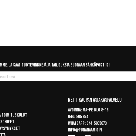
mme, ja saat tuotevinkkejä ja tarjouksia suoraan sähköpostiisi!
Nettikaupan Asiakaspalvelu
Avoinna: Ma-pe klo 8-16
a toimituskulut
0445 805 874
usohjeet
Whatsapp:
044-5805873
 kysymykset
info@punanaamio.fi
eita