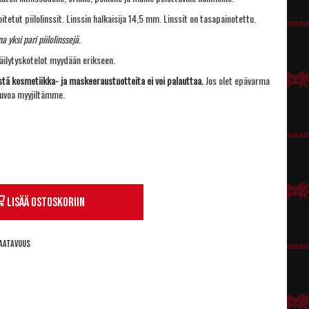
itetut piilolinssit. Linssin halkaisija 14,5 mm. Linssit on tasapainotettu.
 yksi pari piilolinssejä.
 säilytyskotelot myydään erikseen.
tä kosmetiikka- ja maskeeraustuotteita ei voi palauttaa.
Jos olet epävarma
euvoa myyjiltämme.
Lisää ostoskoriin
aatavuus