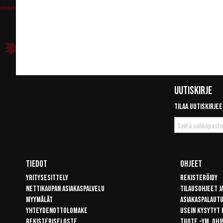
Uutiskirje
Tilaa uutiskirjee
Tilaa
uutiskirje
Tiedot
Ohjeet
Yritysesittely
Rekisteröidy
Nettikaupan asiakaspalvelu
Tilausohjeet j
Myymälät
Asiakaspalaut
Yhteydenottolomake
Usein kysytyt
Rekisteriseloste
Tuote -ym. ohj