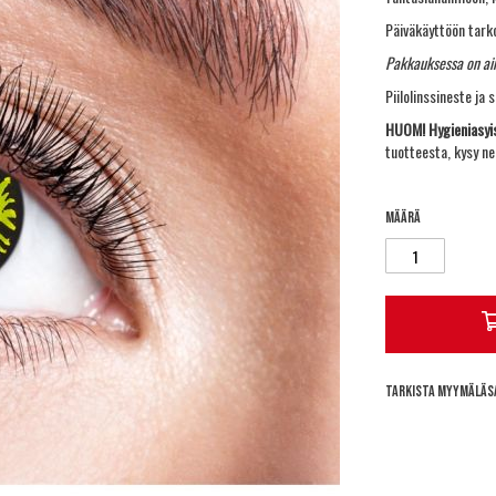
Päiväkäyttöön tarko
Pakkauksessa on aina
Piilolinssineste ja
HUOM! Hygieniasyis
tuotteesta, kysy n
Määrä
Tarkista myymäläs