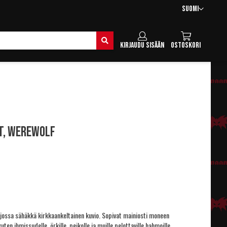
Kieli
Suomi
Hae
Kirjaudu sisään
Ostoskori
it, Werewolf
, jossa sähäkkä kirkkaankeltainen kuvio. Sopivat mainiosti moneen
en ihmissudelle, örkille, peikolle ja muille pelottaville hahmoille.