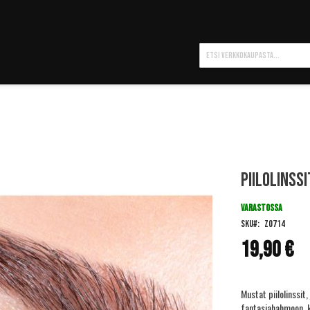
Hae
Piilolinss
VARASTOSSA
SKU
ZO714
19,90 €
Mustat piilolinssit
fantasiahahmoon, kut