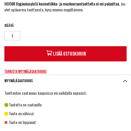
HUOM! Hygieniasyistä kosmetiikka- ja maskeeraustuotteita ei voi palauttaa.
Jos
olet epävarma tuotteesta, kysy neuvoa myyjiltämme.
Määrä
Lisää ostoskoriin
Tarkista myymäläsaatavuus
Myymäläsaatavuus
Tuotteiden saatavuus kaupoissa voi vaihdella nopeasti.
Tuotetta on saatavilla
Tuote on vähissä
Tuote on loppunut