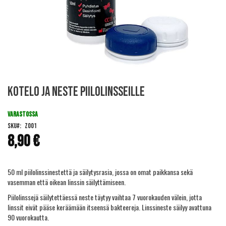
Skip
Kotelo ja neste piilolinsseille
to
the
beginning
VARASTOSSA
of
SKU
ZO01
the
8,90 €
images
gallery
50 ml piilolinssinestettä ja säilytysrasia, jossa on omat paikkansa sekä
vasemman että oikean linssin säilyttämiseen.
Piilolinssejä säilytettäessä neste täytyy vaihtaa 7 vuorokauden välein, jotta
linssit eivät pääse keräämään itseensä bakteereja. Linssineste säilyy avattuna
90 vuorokautta.