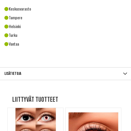
Keskusvarasto
Tampere
Helsinki
Turku
Vantaa
Lisätietoja
Liittyvät tuotteet