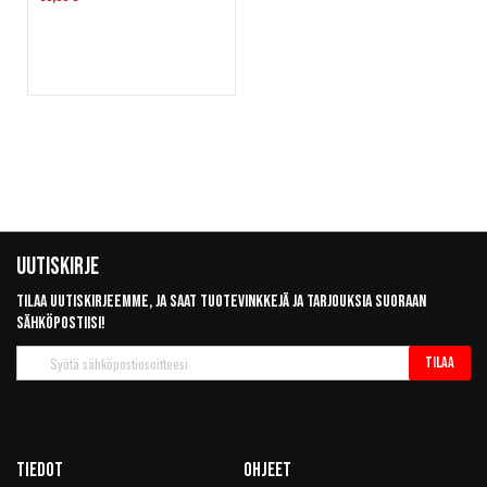
Uutiskirje
Tilaa uutiskirjeemme, ja saat tuotevinkkejä ja tarjouksia suoraan
sähköpostiisi!
Tilaa
Tilaa
uutiskirje
Tiedot
Ohjeet