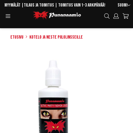
Skip
Kieli
Myymälät
|
Tilaus ja toimitus
| Toimitus vain 1-3 arkipäivää!
Suomi
to
Toggle
Hae
Content
Navigation
Etusivu
Kotelo ja neste piilolinsseille
Skip
to
the
end
of
the
images
gallery