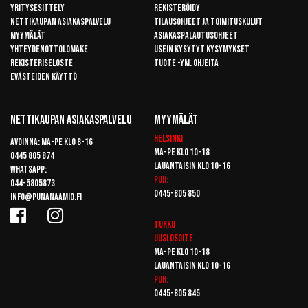
Yritysesittely
Rekisteröidy
Nettikaupan asiakaspalvelu
Tilausohjeet ja toimituskulut
Myymälät
Asiakaspalautusohjeet
Yhteydenottolomake
Usein kysytyt kysymykset
Rekisteriseloste
Tuote -ym. ohjeita
Evästeiden käyttö
Nettikaupan Asiakaspalvelu
Myymälät
Helsinki
Avoinna: Ma-pe klo 8-16
Ma-pe klo 10-18
0445 805 874
Lauantaisin klo 10-16
Whatsapp:
Puh:
044-5805873
0445-805 850
info@punanaamio.fi
Turku
Uusi osoite
Ma-pe klo 10-18
Lauantaisin klo 10-16
Puh:
0445-805 845