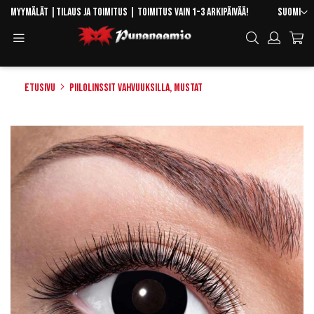
Skip
Kieli
Myymälät
|
Tilaus ja toimitus
| Toimitus vain 1-3 arkipäivää!
Suomi
to
Toggle
Hae
Content
Navigation
Etusivu
Piilolinssit vahvuuksilla, Mustat
Skip
to
the
end
of
the
images
gallery