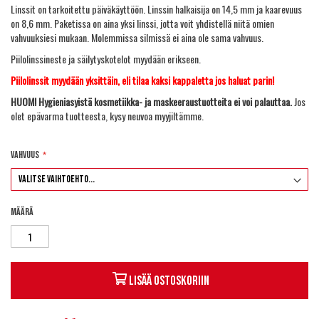
Linssit on tarkoitettu päiväkäyttöön. Linssin halkaisija on 14,5 mm ja kaarevuus
on 8,6 mm. Paketissa on aina yksi linssi, jotta voit yhdistellä niitä omien
vahvuuksiesi mukaan. Molemmissa silmissä ei aina ole sama vahvuus.
Piilolinssineste ja säilytyskotelot myydään erikseen.
Piilolinssit myydään yksittäin, eli tilaa kaksi kappaletta jos haluat parin!
HUOM! Hygieniasyistä kosmetiikka- ja maskeeraustuotteita ei voi palauttaa.
Jos
olet epävarma tuotteesta, kysy neuvoa myyjiltämme.
Vahvuus
Määrä
Lisää ostoskoriin