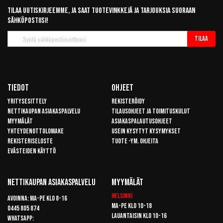
Tilaa uutiskirjeemme, ja saat tuotevinkkejä ja tarjouksia suoraan
sähköpostiisi!
Tilaa
Tilaa
uutiskirje
Tiedot
Ohjeet
Yritysesittely
Rekisteröidy
Nettikaupan asiakaspalvelu
Tilausohjeet ja toimituskulut
Myymälät
Asiakaspalautusohjeet
Yhteydenottolomake
Usein kysytyt kysymykset
Rekisteriseloste
Tuote -ym. ohjeita
Evästeiden käyttö
Nettikaupan Asiakaspalvelu
Myymälät
Helsinki
Avoinna: Ma-pe klo 8-16
Ma-pe klo 10-18
0445 805 874
Lauantaisin klo 10-16
Whatsapp: