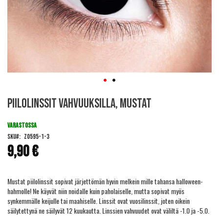
Skip
Piilolinssit vahvuuksilla, Mustat
to
the
beginning
VARASTOSSA
of
SKU
ZO595-1-3
the
9,90 €
images
gallery
Mustat piilolinssit sopivat järjettömän hyvin melkein mille tahansa halloween-
hahmolle! Ne käyvät niin noidalle kuin paholaiselle, mutta sopivat myös
synkemmälle keijulle tai maahiselle. Linssit ovat vuosilinssit, joten oikein
säilytettynä ne säilyvät 12 kuukautta. Linssien vahvuudet ovat väliltä -1.0 ja -5.0.