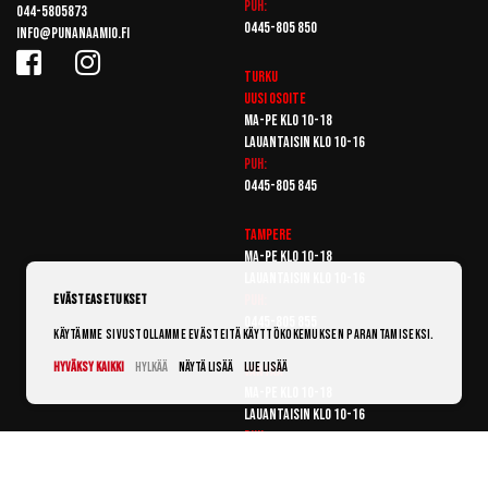
Puh:
044-5805873
0445-805 850
info@punanaamio.fi
Turku
Uusi osoite
Ma-pe klo 10-18
Lauantaisin klo 10-16
Puh:
0445-805 845
Tampere
Ma-pe klo 10-18
Lauantaisin klo 10-16
Puh:
Evästeasetukset
0445-805 855
Käytämme sivustollamme evästeitä käyttökokemuksen parantamiseksi.
Hyväksy kaikki
Hylkää
Näytä lisää
Lue lisää
Vantaa
Ma-pe klo 10-18
Lauantaisin klo 10-16
Puh:
0445-805 865