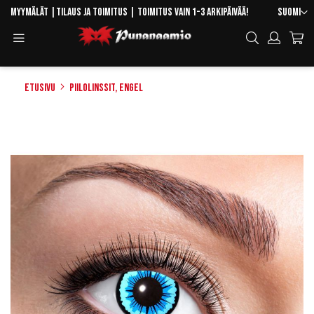
Skip
Kieli
Myymälät
|
Tilaus ja toimitus
| Toimitus vain 1-3 arkipäivää!
Suomi
to
Toggle
Hae
Content
Navigation
Etusivu
Piilolinssit, Engel
Skip
to
the
end
of
the
images
gallery