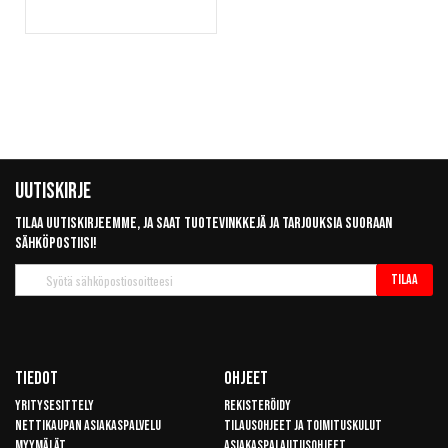
Uutiskirje
Tilaa uutiskirjeemme, ja saat tuotevinkkejä ja tarjouksia suoraan
sähköpostiisi!
Tilaa
Tilaa
uutiskirje
Tiedot
Ohjeet
Yritysesittely
Rekisteröidy
Nettikaupan asiakaspalvelu
Tilausohjeet ja toimituskulut
Myymälät
Asiakaspalautusohjeet