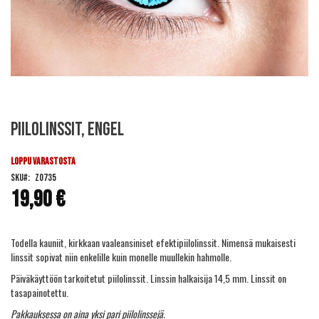
Skip
Piilolinssit, Engel
to
the
beginning
LOPPU VARASTOSTA
of
SKU
ZO735
the
19,90 €
images
gallery
Todella kauniit, kirkkaan vaaleansiniset efektipiilolinssit. Nimensä mukaisesti
linssit sopivat niin enkelille kuin monelle muullekin hahmolle.
Päiväkäyttöön tarkoitetut piilolinssit. Linssin halkaisija 14,5 mm. Linssit on
tasapainotettu.
Pakkauksessa on aina yksi pari piilolinssejä.