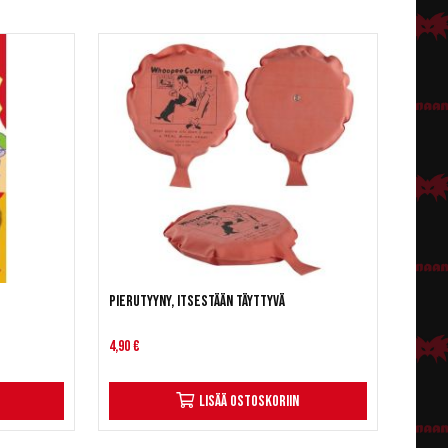
Pierutyyny, itsestään täyttyvä
4,90 €
Lisää ostoskoriin