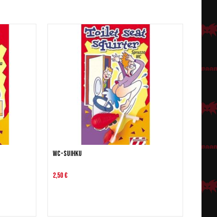
WC-suihku
2,50 €