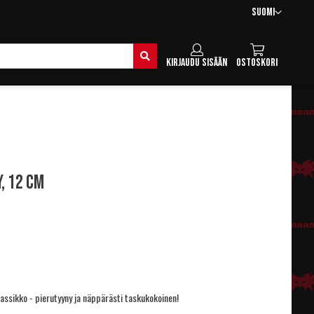
Kieli
Suomi
Hae
Kirjaudu sisään
Ostoskori
, 12 cm
klassikko - pierutyyny ja näppärästi taskukokoinen!