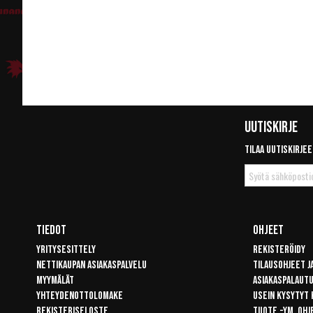
Uutiskirje
Tilaa uutiskirjee
Tilaa
uutiskirje
Tiedot
Ohjeet
Yritysesittely
Rekisteröidy
Nettikaupan asiakaspalvelu
Tilausohjeet j
Myymälät
Asiakaspalaut
Yhteydenottolomake
Usein kysytyt
Rekisteriseloste
Tuote -ym. ohj