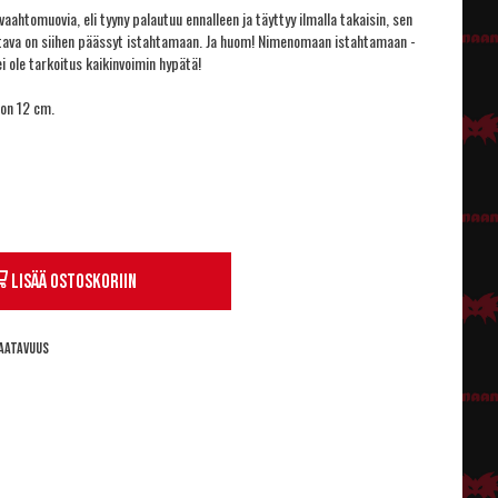
vaahtomuovia, eli tyyny palautuu ennalleen ja täyttyy ilmalla takaisin, sen
ttava on siihen päässyt istahtamaan. Ja huom! Nimenomaan istahtamaan -
ei ole tarkoitus kaikinvoimin hypätä!
 on 12 cm.
Lisää ostoskoriin
aatavuus