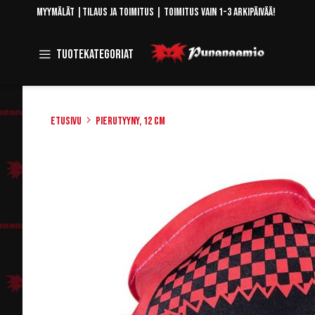
Skip
Myymälät
|
Tilaus ja toimitus
| Toimitus vain 1-3 arkipäivää!
to
Content
Toggle
Tuotekategoriat
Navigation
Etusivu
Pierutyyny, 12 cm
Skip
to
the
end
of
the
images
gallery