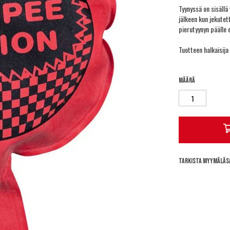
Tyynyssä on sisällä 
jälkeen kun jekute
pierutyynyn päälle 
Tuotteen halkaisija
Määrä
Tarkista myymäläs