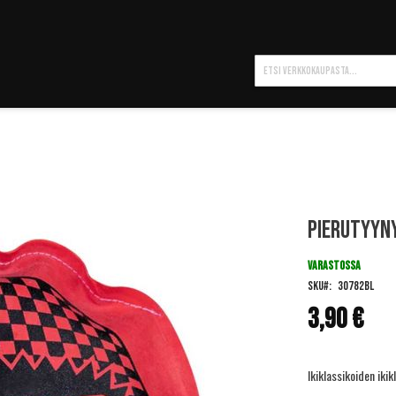
Hae
Pierutyyny
VARASTOSSA
SKU
30782BL
3,90 €
Ikiklassikoiden iki