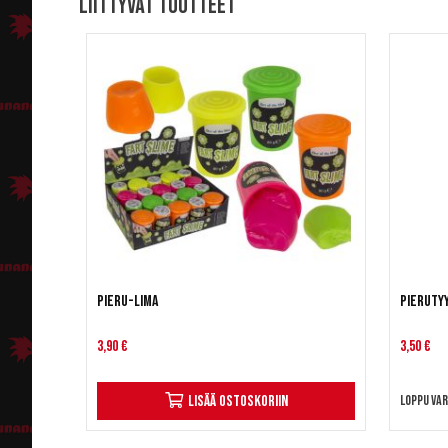
Liittyvät tuotteet
Pieru-lima
Pieruty
3,90 €
3,50 €
Lisää ostoskoriin
Loppu va