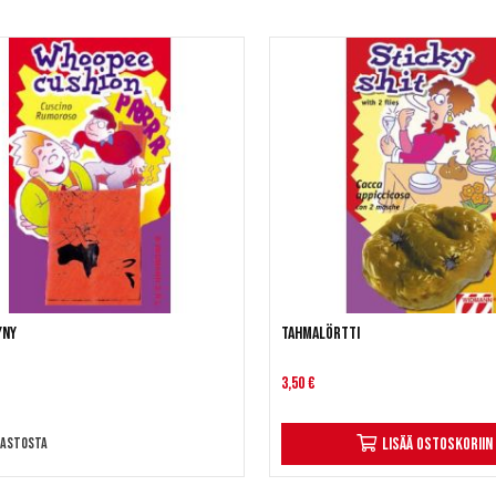
yny
Tahmalörtti
3,50 €
rastosta
Lisää ostoskoriin