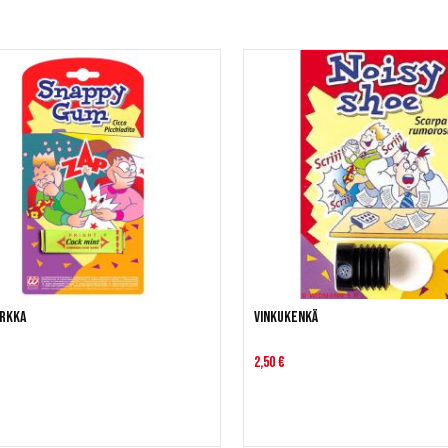
rkka
Vinkukenkä
2,50 €