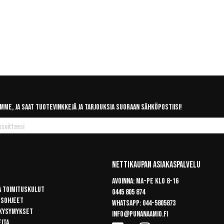
mme, ja saat tuotevinkkejä ja tarjouksia suoraan sähköpostiisi!
Nettikaupan Asiakaspalvelu
Avoinna: Ma-pe klo 8-16
a toimituskulut
0445 805 874
usohjeet
Whatsapp:
044-5805873
 kysymykset
info@punanaamio.fi
eita