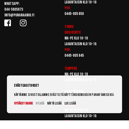
Lauantaisin klo 10-16
Whatsapp:
Puh:
044-5805873
0445-805 850
info@punanaamio.fi
Turku
Uusi osoite
Ma-pe klo 10-18
Lauantaisin klo 10-16
Puh:
0445-805 845
Tampere
Ma-pe klo 10-18
Lauantaisin klo 10-16
Puh:
Evästeasetukset
0445-805 855
Käytämme sivustollamme evästeitä käyttökokemuksen parantamiseksi.
Hyväksy kaikki
Hylkää
Näytä lisää
Lue lisää
Vantaa
Ma-pe klo 10-18
Lauantaisin klo 10-16
Puh:
0445-805 865