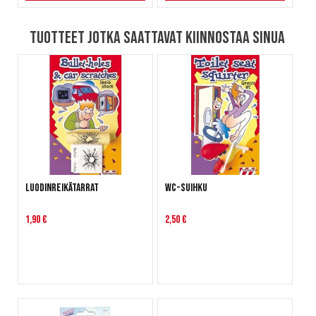
Tuotteet jotka saattavat kiinnostaa sinua
Luodinreikätarrat
WC-suihku
1,90 €
2,50 €