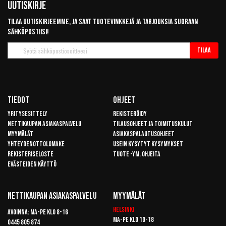
Uutiskirje
Tilaa uutiskirjeemme, ja saat tuotevinkkejä ja tarjouksia suoraan
sähköpostiisi!
Tilaa
Tilaa
uutiskirje
Tiedot
Ohjeet
Yritysesittely
Rekisteröidy
Nettikaupan asiakaspalvelu
Tilausohjeet ja toimituskulut
Myymälät
Asiakaspalautusohjeet
Yhteydenottolomake
Usein kysytyt kysymykset
Rekisteriseloste
Tuote -ym. ohjeita
Evästeiden käyttö
Nettikaupan Asiakaspalvelu
Myymälät
Helsinki
Avoinna: Ma-pe klo 8-16
Ma-pe klo 10-18
0445 805 874