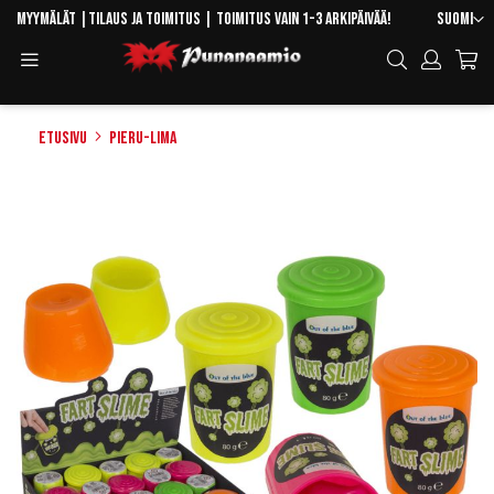
Skip
Kieli
Myymälät
|
Tilaus ja toimitus
| Toimitus vain 1-3 arkipäivää!
Suomi
to
Toggle
Hae
Content
Navigation
Etusivu
Pieru-lima
Skip
to
the
end
of
the
images
gallery