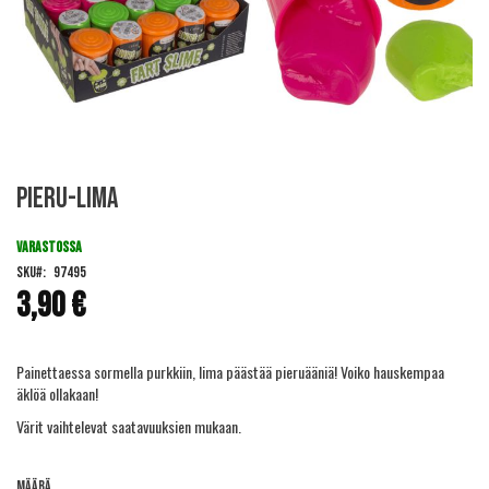
Skip
Pieru-lima
to
the
beginning
VARASTOSSA
of
SKU
97495
the
3,90 €
images
gallery
Painettaessa sormella purkkiin, lima päästää pieruääniä! Voiko hauskempaa
äklöä ollakaan!
Värit vaihtelevat saatavuuksien mukaan.
Määrä