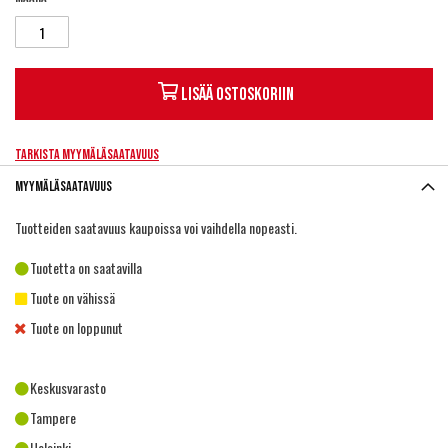
Lisää ostoskoriin
Tarkista myymäläsaatavuus
Myymäläsaatavuus
Tuotteiden saatavuus kaupoissa voi vaihdella nopeasti.
Tuotetta on saatavilla
Tuote on vähissä
Tuote on loppunut
Keskusvarasto
Tampere
Helsinki