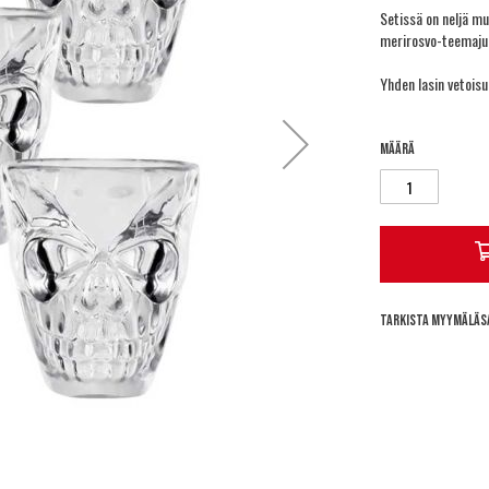
Setissä on neljä mu
merirosvo-teemajuhl
Yhden lasin vetoisu
Määrä
Tarkista myymäläs