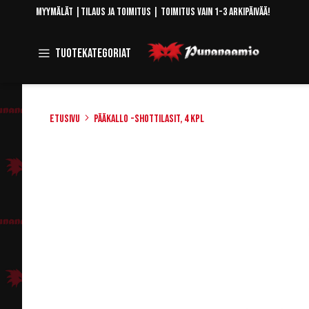
Skip
Myymälät
|
Tilaus ja toimitus
| Toimitus vain 1-3 arkipäivää!
to
Content
Toggle
Tuotekategoriat
Navigation
Etusivu
Pääkallo -shottilasit, 4 kpl
Skip
to
the
end
of
the
images
gallery