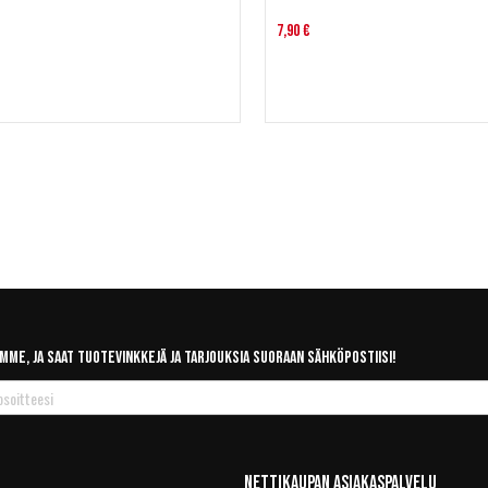
7,90 €
mme, ja saat tuotevinkkejä ja tarjouksia suoraan sähköpostiisi!
Nettikaupan Asiakaspalvelu