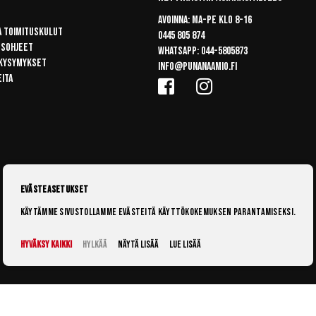
Avoinna: Ma-pe klo 8-16
a toimituskulut
0445 805 874
usohjeet
Whatsapp:
044-5805873
 kysymykset
info@punanaamio.fi
eita
Evästeasetukset
Käytämme sivustollamme evästeitä käyttökokemuksen parantamiseksi.
Hyväksy kaikki
Hylkää
Näytä lisää
Lue lisää