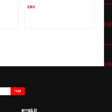
9,90 €
Tilaa
Myymälät