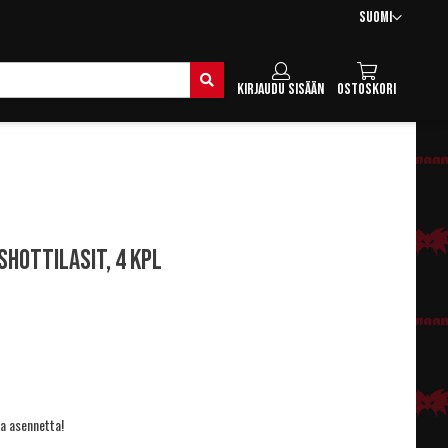
Kieli
Suomi
Hae
Kirjaudu sisään
Ostoskori
shottilasit, 4 kpl
a asennetta!