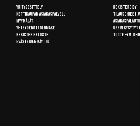
Yritysesittely
Rekisteröidy
Nettikaupan asiakaspalvelu
Tilausohjeet j
Myymälät
Asiakaspalaut
Yhteydenottolomake
Usein kysytyt
Rekisteriseloste
Tuote -ym. ohj
Evästeiden käyttö