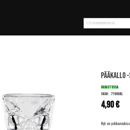
Hae
Pääkallo -
VARASTOSSA
SKU
71996BL
4,90 €
Nyt on pikkumukiss