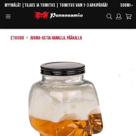
Skip
Kieli
Myymälät
|
Tilaus ja toimitus
| Toimitus vain 1-3 arkipäivää!
Suomi
to
Toggle
Hae
Content
Navigation
Etusivu
Juoma-astia hanalla, pääkallo
Skip
to
the
end
of
the
images
gallery