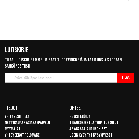
Uutiskirje
Tilaa uutiskirjeemme, ja saat tuotevinkkejä ja tarjouksia suoraan
sähköpostiisi!
Tilaa
Tilaa
uutiskirje
Tiedot
Ohjeet
Yritysesittely
Rekisteröidy
Nettikaupan asiakaspalvelu
Tilausohjeet ja toimituskulut
Myymälät
Asiakaspalautusohjeet
Yhteydenottolomake
Usein kysytyt kysymykset