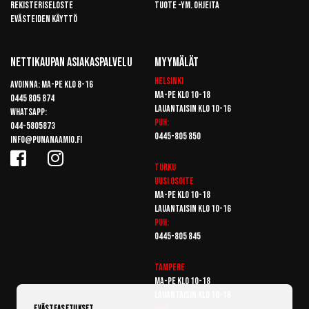
Rekisteriseloste
Tuote -ym. ohjeita
Evästeiden käyttö
Nettikaupan Asiakaspalvelu
Myymälät
Helsinki
Avoinna: Ma-pe klo 8-16
Ma-pe klo 10-18
0445 805 874
Lauantaisin klo 10-16
Whatsapp:
Puh:
044-5805873
0445-805 850
info@punanaamio.fi
Turku
Uusi osoite
Ma-pe klo 10-18
Lauantaisin klo 10-16
Puh:
0445-805 845
Tampere
Ma-pe klo 10-18
Lauantaisin klo 10-16
Puh:
Evästeasetukset