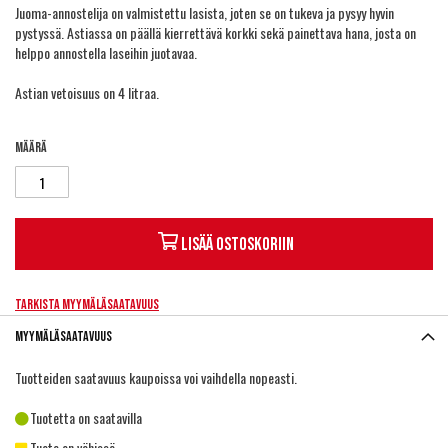
Juoma-annostelija on valmistettu lasista, joten se on tukeva ja pysyy hyvin
pystyssä. Astiassa on päällä kierrettävä korkki sekä painettava hana, josta on
helppo annostella laseihin juotavaa.
Astian vetoisuus on 4 litraa.
Määrä
Lisää ostoskoriin
Tarkista myymäläsaatavuus
Myymäläsaatavuus
Tuotteiden saatavuus kaupoissa voi vaihdella nopeasti.
Tuotetta on saatavilla
Tuote on vähissä