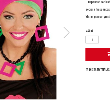
Hiuspannat sopivat h
Setissä hiuspantoja
Yhden pannan ympä
Määrä
Tarkista myymäläs