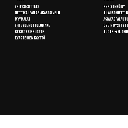
Yritysesittely
Rekisteröidy
Nettikaupan asiakaspalvelu
Tilausohjeet j
Myymälät
Asiakaspalaut
Yhteydenottolomake
Usein kysytyt
Rekisteriseloste
Tuote -ym. ohj
Evästeiden käyttö