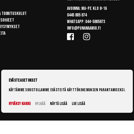
Avoinna: Ma-pe klo 8-16
a toimituskulut
0445 805 874
usohjeet
Whatsapp:
044-5805873
 kysymykset
info@punanaamio.fi
eita
Evästeasetukset
Käytämme sivustollamme evästeitä käyttökokemuksen parantamiseksi.
Hyväksy kaikki
Hylkää
Näytä lisää
Lue lisää