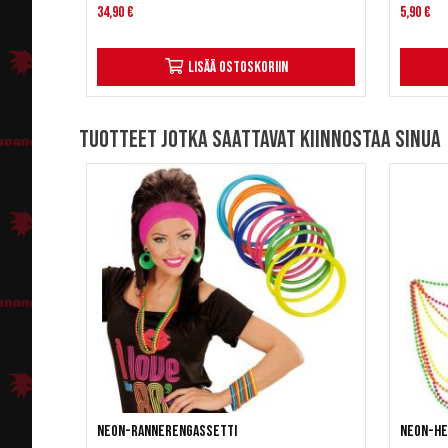
34,90 €
5,90 €
Lisää ostoskoriin
Tuotteet jotka saattavat kiinnostaa sinua
Neon-rannerengassetti
Neon-he