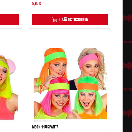
8,90 €
Lisää ostoskoriin
Neon-hiuspanta