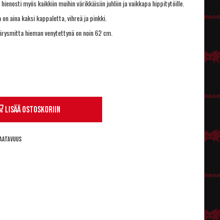
ienosti myös kaikkiin muihin värikkäisiin juhliin ja vaikkapa hippitytöille.
 on aina kaksi kappaletta, vihreä ja pinkki.
rysmitta hieman venytettynä on noin 62 cm.
Lisää ostoskoriin
aatavuus