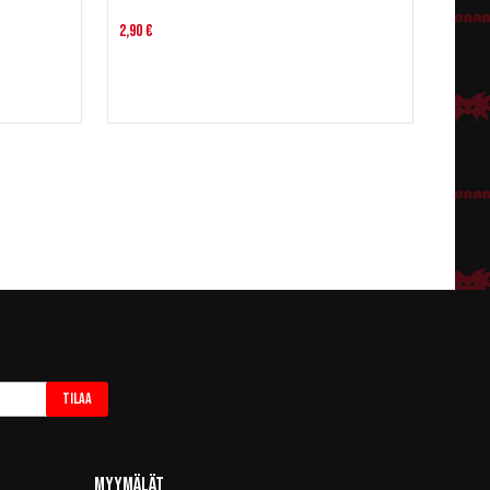
2,90 €
Tilaa
Myymälät