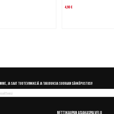
4,90 €
mme, ja saat tuotevinkkejä ja tarjouksia suoraan sähköpostiisi!
Nettikaupan Asiakaspalvelu