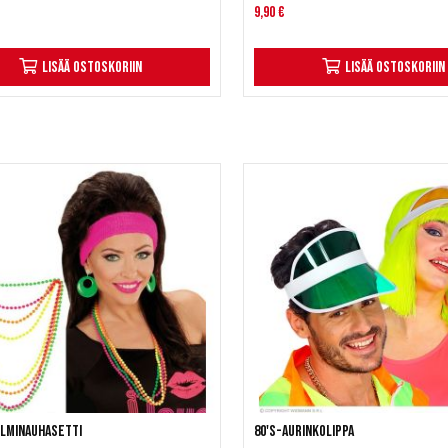
9,90 €
Lisää ostoskoriin
Lisää ostoskoriin
lminauhasetti
80's-aurinkolippa