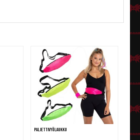
Paljettivyölaukku