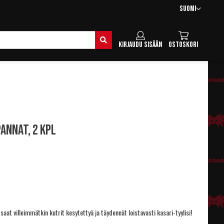
Kieli
Suomi
Hae
Kirjaudu sisään
Ostoskori
annat, 2 kpl
 saat villeimmätkin kutrit kesytettyä ja täydennät loistavasti kasari-tyylisi!