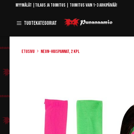
Skip
Myymälät
|
Tilaus ja toimitus
| Toimitus vain 1-3 arkipäivää!
to
Content
Toggle
Tuotekategoriat
Navigation
Etusivu
Neon-hiuspannat, 2 kpl
Skip
to
the
end
of
the
images
gallery