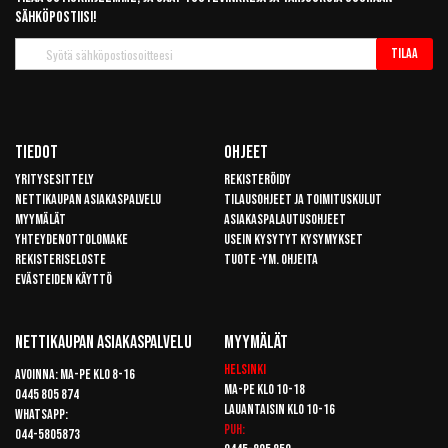
sähköpostiisi!
Tilaa
Tilaa
uutiskirje
Tiedot
Ohjeet
Yritysesittely
Rekisteröidy
Nettikaupan asiakaspalvelu
Tilausohjeet ja toimituskulut
Myymälät
Asiakaspalautusohjeet
Yhteydenottolomake
Usein kysytyt kysymykset
Rekisteriseloste
Tuote -ym. ohjeita
Evästeiden käyttö
Nettikaupan Asiakaspalvelu
Myymälät
Helsinki
Avoinna: Ma-pe klo 8-16
Ma-pe klo 10-18
0445 805 874
Lauantaisin klo 10-16
Whatsapp:
Puh:
044-5805873