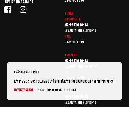
0445-805 850
info@punanaamio.fi
Turku
Uusi osoite
Ma-pe klo 10-18
Lauantaisin klo 10-16
Puh:
0445-805 845
Tampere
Ma-pe klo 10-18
Lauantaisin klo 10-16
Puh:
Evästeasetukset
0445-805 855
Käytämme sivustollamme evästeitä käyttökokemuksen parantamiseksi.
Hyväksy kaikki
Hylkää
Näytä lisää
Lue lisää
Vantaa
Ma-pe klo 10-18
Lauantaisin klo 10-16
Puh:
0445-805 865
© Punanaamio 2025