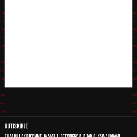
Uutiskirje
Tilaa uutiskirjeemme, ja saat tuotevinkkejä ja tarjouksia suoraan