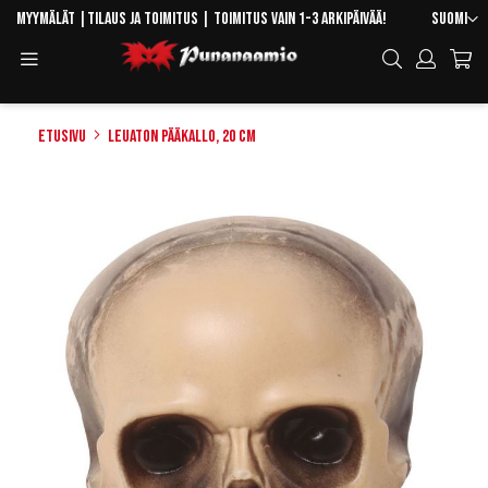
Skip
Kieli
Myymälät
|
Tilaus ja toimitus
| Toimitus vain 1-3 arkipäivää!
Suomi
to
Toggle
Hae
Content
Navigation
Etusivu
Leuaton pääkallo, 20 cm
Skip
to
the
end
of
the
images
gallery