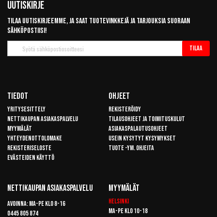
Uutiskirje
Tilaa uutiskirjeemme, ja saat tuotevinkkejä ja tarjouksia suoraan
sähköpostiisi!
Tilaa
Tilaa
uutiskirje
Tiedot
Ohjeet
Yritysesittely
Rekisteröidy
Nettikaupan asiakaspalvelu
Tilausohjeet ja toimituskulut
Myymälät
Asiakaspalautusohjeet
Yhteydenottolomake
Usein kysytyt kysymykset
Rekisteriseloste
Tuote -ym. ohjeita
Evästeiden käyttö
Nettikaupan Asiakaspalvelu
Myymälät
Helsinki
Avoinna: Ma-pe klo 8-16
Ma-pe klo 10-18
0445 805 874