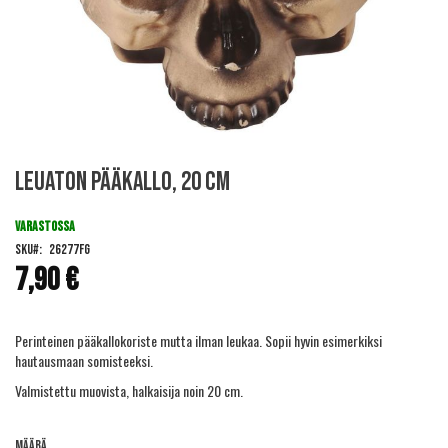
Skip
Leuaton pääkallo, 20 cm
to
the
beginning
VARASTOSSA
of
SKU
26277FG
the
7,90 €
images
gallery
Perinteinen pääkallokoriste mutta ilman leukaa. Sopii hyvin esimerkiksi
hautausmaan somisteeksi.
Valmistettu muovista, halkaisija noin 20 cm.
Määrä