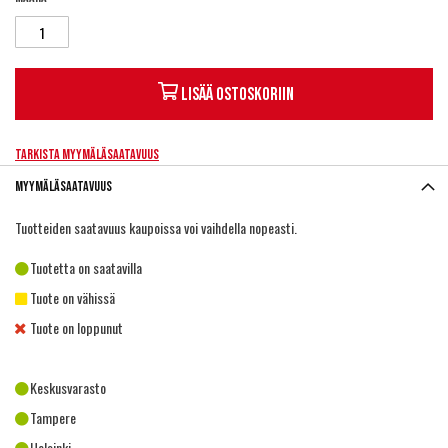
Lisää ostoskoriin
Tarkista myymäläsaatavuus
Myymäläsaatavuus
Tuotteiden saatavuus kaupoissa voi vaihdella nopeasti.
Tuotetta on saatavilla
Tuote on vähissä
Tuote on loppunut
Keskusvarasto
Tampere
Helsinki