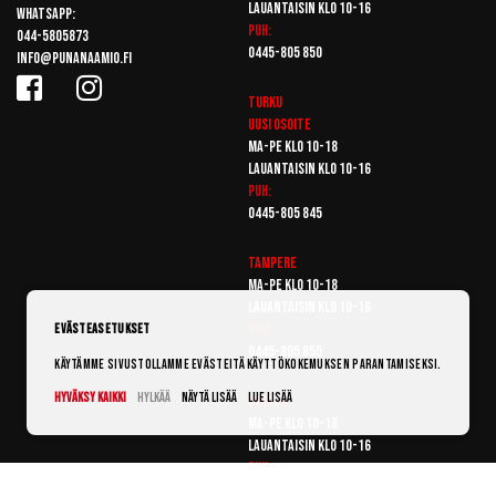
Lauantaisin klo 10-16
Whatsapp:
Puh:
044-5805873
0445-805 850
info@punanaamio.fi
Turku
Uusi osoite
Ma-pe klo 10-18
Lauantaisin klo 10-16
Puh:
0445-805 845
Tampere
Ma-pe klo 10-18
Lauantaisin klo 10-16
Puh:
Evästeasetukset
0445-805 855
Käytämme sivustollamme evästeitä käyttökokemuksen parantamiseksi.
Hyväksy kaikki
Hylkää
Näytä lisää
Lue lisää
Vantaa
Ma-pe klo 10-18
Lauantaisin klo 10-16
Puh:
0445-805 865