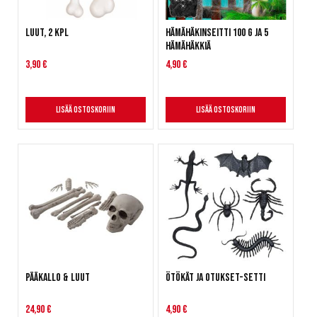
Luut, 2 kpl
Hämähäkinseitti 100 g ja 5
hämähäkkiä
3,90 €
4,90 €
Lisää ostoskoriin
Lisää ostoskoriin
Pääkallo & luut
Ötökät ja otukset-setti
24,90 €
4,90 €