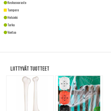
Keskusvarasto
Tampere
Helsinki
Turku
Vantaa
Liittyvät tuotteet