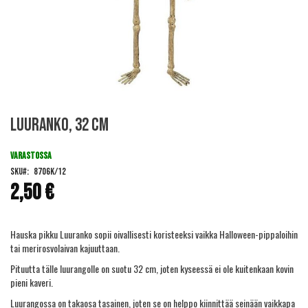
Skip
Luuranko, 32 cm
to
the
beginning
VARASTOSSA
of
SKU
8706K/12
the
2,50 €
images
gallery
Hauska pikku Luuranko sopii oivallisesti koristeeksi vaikka Halloween-pippaloihin
tai merirosvolaivan kajuuttaan.
Pituutta tälle luurangolle on suotu 32 cm, joten kyseessä ei ole kuitenkaan kovin
pieni kaveri.
Luurangossa on takaosa tasainen, joten se on helppo kiinnittää seinään vaikkapa