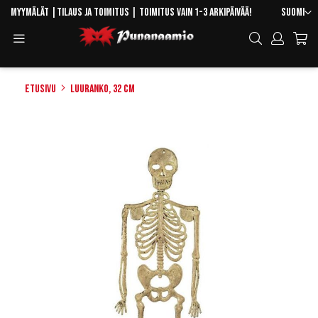
Skip
Kieli
Myymälät
|
Tilaus ja toimitus
| Toimitus vain 1-3 arkipäivää!
Suomi
to
Toggle
Hae
Content
Navigation
Etusivu
Luuranko, 32 cm
Skip
to
the
end
of
the
images
gallery