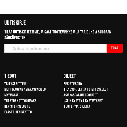
Uutiskirje
Tilaa uutiskirjeemme, ja saat tuotevinkkejä ja tarjouksia suoraan
sähköpostiisi!
Tilaa
Tilaa
uutiskirje
Tiedot
Ohjeet
Yritysesittely
Rekisteröidy
Nettikaupan asiakaspalvelu
Tilausohjeet ja toimituskulut
Myymälät
Asiakaspalautusohjeet
Yhteydenottolomake
Usein kysytyt kysymykset
Rekisteriseloste
Tuote -ym. ohjeita
Evästeiden käyttö