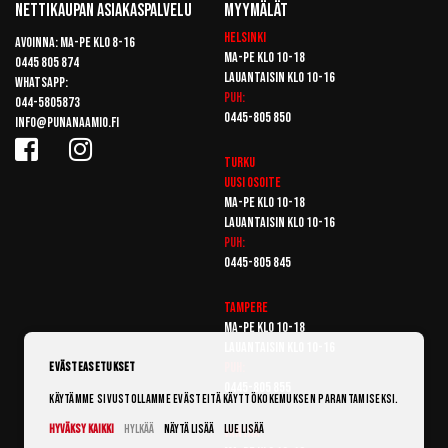
Nettikaupan Asiakaspalvelu
Myymälät
Helsinki
Avoinna: Ma-pe klo 8-16
Ma-pe klo 10-18
0445 805 874
Lauantaisin klo 10-16
Whatsapp:
Puh:
044-5805873
0445-805 850
info@punanaamio.fi
Turku
Uusi osoite
Ma-pe klo 10-18
Lauantaisin klo 10-16
Puh:
0445-805 845
Tampere
Ma-pe klo 10-18
Lauantaisin klo 10-16
Puh:
Evästeasetukset
0445-805 855
Käytämme sivustollamme evästeitä käyttökokemuksen parantamiseksi.
Hyväksy kaikki
Hylkää
Näytä lisää
Lue lisää
Vantaa