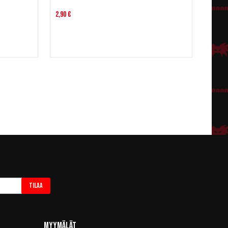
2,90 €
Tilaa
Myymälät