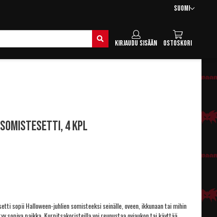
Kieli
Suomi
Hae
Kirjaudu sisään
Ostoskori
somistesetti, 4 kpl
tti sopii Halloween-juhlien somisteeksi seinälle, oveen, ikkunaan tai mihin
ytyy sopiva paikka. Kurpitsakoristeilla voi reunustaa oviaukon tai käyttää