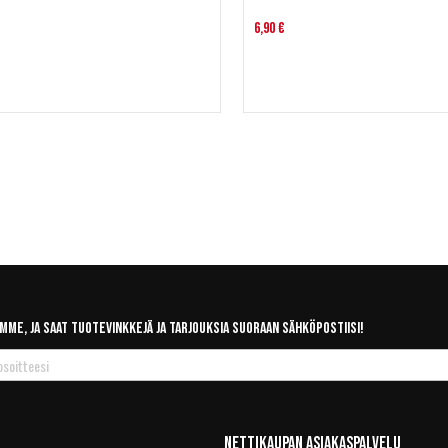
6,90 €
mme, ja saat tuotevinkkejä ja tarjouksia suoraan sähköpostiisi!
Nettikaupan Asiakaspalvelu