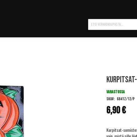
Hae
Kurpitsat-
VARASTOSSA
SKU
6841Z/12/P
6,90 €
Kurpitsat-somistese
vain, mistä sille lö