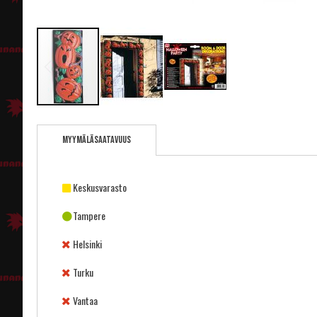
Skip
to
Myymäläsaatavuus
the
beginning
of
the
Keskusvarasto
images
gallery
Tampere
Helsinki
Turku
Vantaa