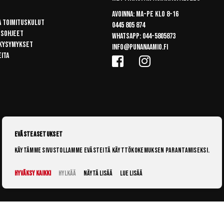
Avoinna: Ma-pe klo 8-16
a toimituskulut
0445 805 874
usohjeet
Whatsapp:
044-5805873
 kysymykset
info@punanaamio.fi
eita
Evästeasetukset
Käytämme sivustollamme evästeitä käyttökokemuksen parantamiseksi.
Hyväksy kaikki
Hylkää
Näytä lisää
Lue lisää