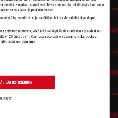
in seinällä. Kurpitsat-somistesetillä voi mainiosti koristella myös kauppojen
esosaston tai ruoka- ja puutarhamessut.
n aina 4 kpl somistetta, joten niitä voi laittaa vierekkäin tai vaikkapa
kan paksumpaa muovia, joten niitä voi käyttää aina uudestaan ja uudestaan.
oko on 20 cm x 50 cm.
Kaikissa seteissä on valmiina kaksipuoliset
oi kiinnittää seinään tms.
Lisää ostoskoriin
aatavuus