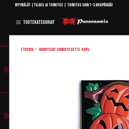
Skip
Myymälät
|
Tilaus ja toimitus
| Toimitus vain 1-3 arkipäivää!
to
Content
Toggle
Tuotekategoriat
Navigation
Etusivu
Kurpitsat-somistesetti, 4 kpl
Skip
to
the
end
of
the
images
gallery