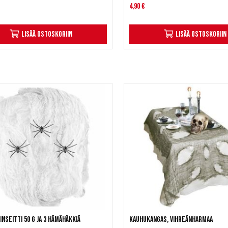
4,90 €
Lisää ostoskoriin
Lisää ostoskoriin
nseitti 50 g ja 3 hämähäkkiä
Kauhukangas, vihreänharmaa