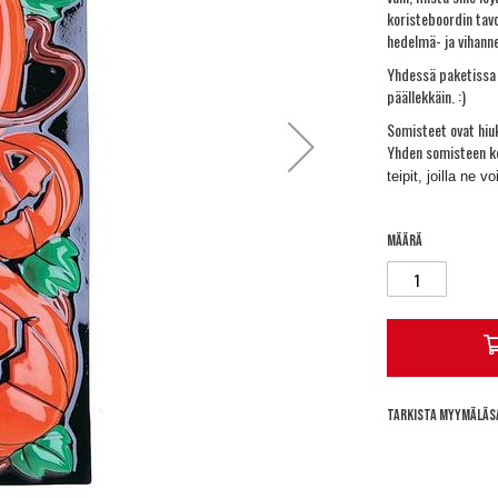
koristeboordin tavo
hedelmä- ja vihann
Yhdessä paketissa o
päällekkäin. :)
Somisteet ovat hiu
Yhden somisteen k
teipit, joilla ne v
Määrä
Tarkista myymäläs