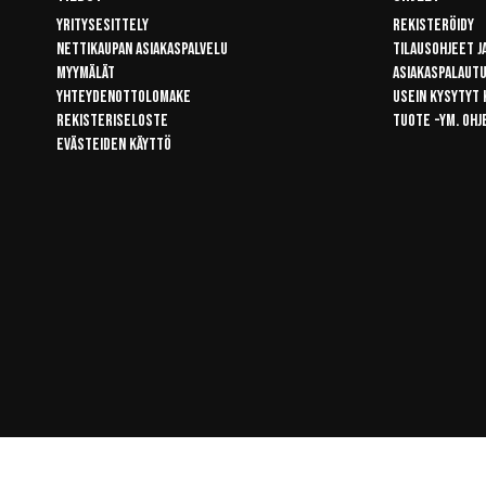
Yritysesittely
Rekisteröidy
Nettikaupan asiakaspalvelu
Tilausohjeet j
Myymälät
Asiakaspalaut
Yhteydenottolomake
Usein kysytyt
Rekisteriseloste
Tuote -ym. ohj
Evästeiden käyttö