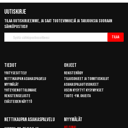
Uutiskirje
Tilaa uutiskirjeemme, ja saat tuotevinkkejä ja tarjouksia suoraan
sähköpostiisi!
Tilaa
Tilaa
uutiskirje
Tiedot
Ohjeet
Yritysesittely
Rekisteröidy
Nettikaupan asiakaspalvelu
Tilausohjeet ja toimituskulut
Myymälät
Asiakaspalautusohjeet
Yhteydenottolomake
Usein kysytyt kysymykset
Rekisteriseloste
Tuote -ym. ohjeita
Evästeiden käyttö
Nettikaupan Asiakaspalvelu
Myymälät
Helsinki