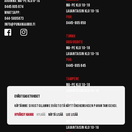
Avoinna: Ma-pe klo 8-16
Ma-pe klo 10-18
0445 805 874
Lauantaisin klo 10-16
Whatsapp:
Puh:
044-5805873
0445-805 850
info@punanaamio.fi
Turku
Uusi osoite
Ma-pe klo 10-18
Lauantaisin klo 10-16
Puh:
0445-805 845
Tampere
Ma-pe klo 10-18
Lauantaisin klo 10-16
Puh:
Evästeasetukset
0445-805 855
Käytämme sivustollamme evästeitä käyttökokemuksen parantamiseksi.
Hyväksy kaikki
Hylkää
Näytä lisää
Lue lisää
Vantaa
Ma-pe klo 10-18
Lauantaisin klo 10-16