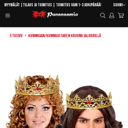
Skip
Kieli
Myymälät
|
Tilaus ja toimitus
| Toimitus vain 1-3 arkipäivää!
Suomi
to
Toggle
Hae
Content
Navigation
Etusivu
Kuninkaan/kuningattaren kruunu jalokivillä
Skip
to
the
end
of
the
images
gallery