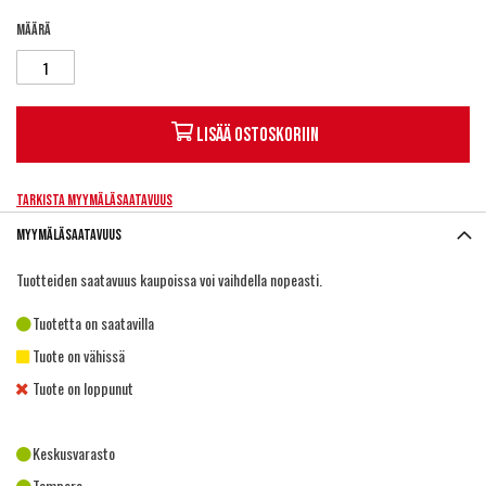
Määrä
Lisää ostoskoriin
Tarkista myymäläsaatavuus
Myymäläsaatavuus
Tuotteiden saatavuus kaupoissa voi vaihdella nopeasti.
Tuotetta on saatavilla
Tuote on vähissä
Tuote on loppunut
Keskusvarasto
Tampere