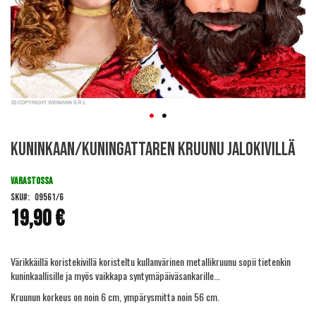
Skip
Kuninkaan/kuningattaren kruunu jalokivillä
to
the
beginning
VARASTOSSA
of
SKU
09561/6
the
19,90 €
images
gallery
Värikkäillä koristekivillä koristeltu kullanvärinen metallikruunu sopii tietenkin
kuninkaallisille ja myös vaikkapa syntymäpäiväsankarille...
Kruunun korkeus on noin 6 cm, ympärysmitta noin 56 cm.