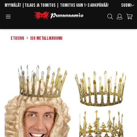
Skip
Kieli
Myymälät
|
Tilaus ja toimitus
| Toimitus vain 1-3 arkipäivää!
Suomi
to
Toggle
Hae
Content
Navigation
Etusivu
Iso metallikruunu
Skip
to
the
end
of
the
images
gallery