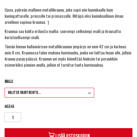
Upea, pyöreän mallinen metallikruunu, joka sopii niin kuninkaalle kuin
kuningattarelle, prinssille tai prinsessalle. Mitäpä olisi kuninkaallinen ilman
arvolleen sopivaa kruunua. :)
Kruunua saa kahta erilaista mallia: suorempi selkeämpi malli ja kruusattu
koristeellisempi malli.
Tämän hienon kullanvärisen metallikruunun ympärys on noin 42 cm ja korkeus
noin 8 cm. Kruunussa tulee mukana kuminauha, jonka voi laittaa leuan alle, jolloin
kruunu pysyy päässä. Kruunun voi myös kiinnittää hiuksiin tai peruukkiin
esimerkiksi pinnien avulla, jolloin et tarvitse tuota kuminauhaa.
Malli
Määrä
Lisää ostoskoriin