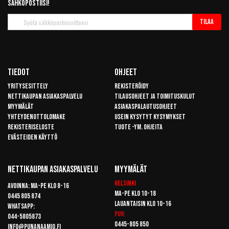
sähköpostiisi!
Tilaa
Tilaa
uutiskirje
Tiedot
Ohjeet
Yritysesittely
Rekisteröidy
Nettikaupan asiakaspalvelu
Tilausohjeet ja toimituskulut
Myymälät
Asiakaspalautusohjeet
Yhteydenottolomake
Usein kysytyt kysymykset
Rekisteriseloste
Tuote -ym. ohjeita
Evästeiden käyttö
Nettikaupan Asiakaspalvelu
Myymälät
Helsinki
Avoinna: Ma-pe klo 8-16
Ma-pe klo 10-18
0445 805 874
Lauantaisin klo 10-16
Whatsapp:
Puh:
044-5805873
0445-805 850
info@punanaamio.fi