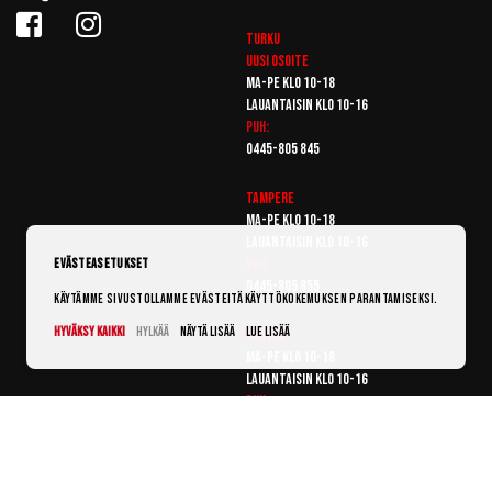
Turku
Uusi osoite
Ma-pe klo 10-18
Lauantaisin klo 10-16
Puh:
0445-805 845
Tampere
Ma-pe klo 10-18
Lauantaisin klo 10-16
Puh:
Evästeasetukset
0445-805 855
Käytämme sivustollamme evästeitä käyttökokemuksen parantamiseksi.
Hyväksy kaikki
Hylkää
Näytä lisää
Lue lisää
Vantaa
Ma-pe klo 10-18
Lauantaisin klo 10-16
Puh:
0445-805 865
© Punanaamio 2025